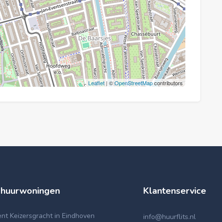
Leaflet
| ©
OpenStreetMap
contributors
 huurwoningen
Klantenservice
t Keizersgracht in Eindhoven
info@huurflits.nl