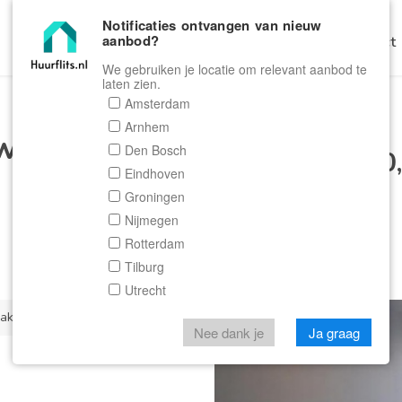
Notificaties ontvangen van nieuw
aanbod?
Home
Zoeken
Gratis Verhuren
Contact
We gebruiken je locatie om relevant aanbod te
laten zien.
Amsterdam
Arnhem
weg in Amsterdam
Den Bosch
€ 2.750
Eindhoven
Groningen
Nijmegen
Rotterdam
Tilburg
Utrecht
2
akte: 57 m
Nee dank je
Ja graag