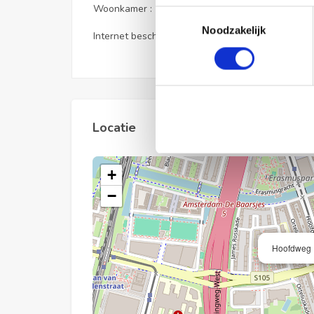
Woonkamer :
Privé
Toestemmingsselectie
Noodzakelijk
Internet beschikbaar :
Ja
Locatie
+
−
Hoofdweg 