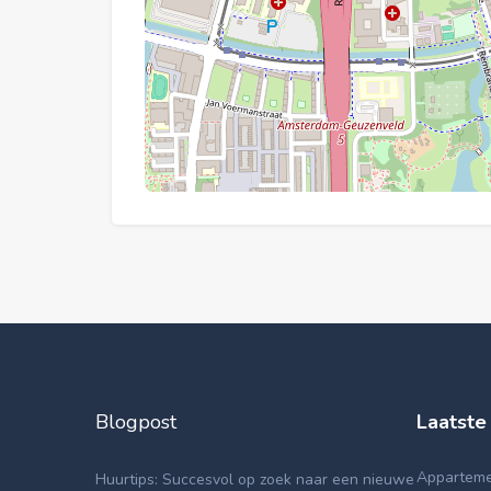
Blogpost
Laatste
Appartemen
Huurtips: Succesvol op zoek naar een nieuwe