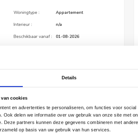
Woningtype :
Appartement
Uitgelicht
Interieur :
n/a
Beschikbaar vanaf :
01-08-2026
Beschikbaar tot :
n/a
Appartement Leen
Huisgenoot :
0
Jongewaardkade in Amsterdam
Details
 van cookies
Huisdieren :
Verboden
ent en advertenties te personaliseren, om functies voor social
. Ook delen we informatie over uw gebruik van onze site met on
Roken :
Toegestaan
e. Deze partners kunnen deze gegevens combineren met andere i
Parkeerplaats :
Niet beschikbaar
erzameld op basis van uw gebruik van hun services.