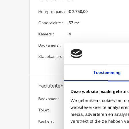
Huurprijs p.m. :
€ 2.750,00
2
Oppervlakte :
57 m
Kamers :
4
Badkamers :
1
Slaapkamers :
3
Toestemming
Faciliteiten
Deze website maakt gebruik
Badkamer :
Privé
We gebruiken cookies om cont
websiteverkeer te analyseren
Toilet :
Privé
media, adverteren en analys
Keuken :
Privé
verstrekt of die ze hebben v