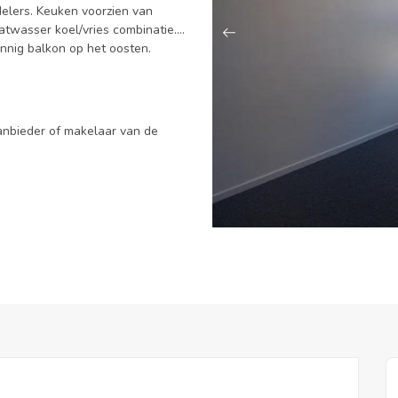
elers. Keuken voorzien van
twasser koel/vries combinatie.
zonnig balkon op het oosten.
voorzien van; vaatwasser,
en/magnetron. Een ruime inloop
n op het oosten.
aanbieder of makelaar van de