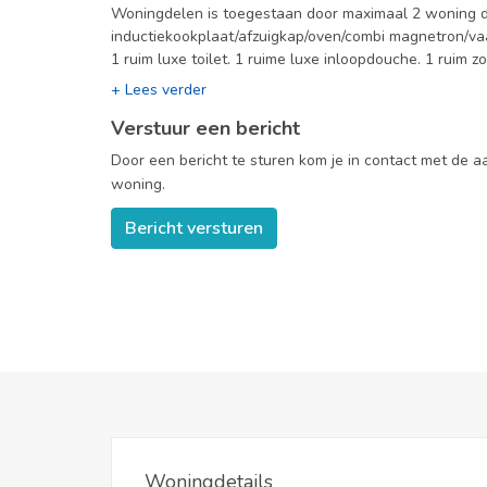
Woningdelen is toegestaan door maximaal 2 woning d
inductiekookplaat/afzuigkap/oven/combi magnetron/vaa
1 ruim luxe toilet. 1 ruime luxe inloopdouche. 1 ruim 
Ramen voorzien van zonwerende luxaflex Op de 2e verdieping met 3 ruime
slaapkamers, allen met eigen wastafel. Open keuken 
Verstuur een bericht
kookplaat, afzuigkap, koel/vriescombinatie en een ov
douche. Een ruim apart toilet. Een super zonnig balko
Door een bericht te sturen kom je in contact met de 
woning.
Bericht versturen
Woningdetails