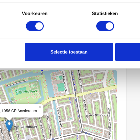
Fietsenstalling :
Niet beschikbaar
Voorkeuren
Statistieken
Selectie toestaan
×
, 1056 CP Amsterdam