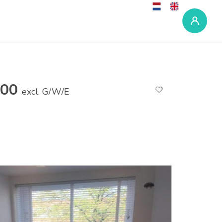
,00
excl. G/W/E