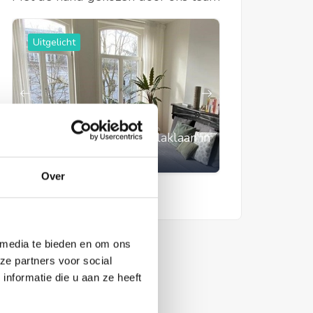
Uitgelicht
Uitgelicht
Appartement Henri Polaklaan in
Appartemen
Amsterdam
Amsterdam
Over
 media te bieden en om ons
ze partners voor social
nformatie die u aan ze heeft