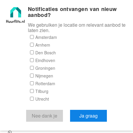
Notificaties ontvangen van nieuw
Huurflits
aanbod?
We gebruiken je locatie om relevant aanbod te
laten zien.
Amsterdam
Appartement
Arnhem
Den Bosch
Akersteenweg in
Eindhoven
Maastricht
Groningen
Nijmegen
Rotterdam
Akersteenweg , 6226 HG Maastricht
Tilburg
€ 1.350,00
Utrecht
excl. G/W/E
Nee dank je
Ja graag