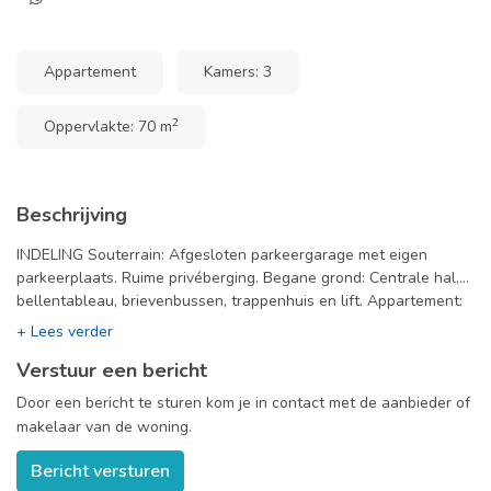
Appartement
Kamers: 3
2
Oppervlakte: 70 m
Beschrijving
INDELING Souterrain: Afgesloten parkeergarage met eigen
parkeerplaats. Ruime privéberging. Begane grond: Centrale hal,
bellentableau, brievenbussen, trappenhuis en lift. Appartement:
Entree, hal en toegang tot de ruime woonkeuken. Keuken
voorzien van hoogwaardige apparatuur, zoals: afzuigkap, 4-pits
Verstuur een bericht
kookplaat, oven, vaatwasser en een hoge koelkast met vriesvak.
Woonkamer bereikbaar via een trap vanuit de keuken.
Door een bericht te sturen kom je in contact met de aanbieder of
Woonkamer met grote ramen die zorgen voor veel lichtinval.
makelaar van de woning.
Gezellige zithoek bij het raam. Badkamer met ligbad, dubbele
wastafel en wasmachine. Separaat toilet. Slaapkamer 1
Bericht versturen
(hoofdslaapkamer) biedt toegang tot het knusse balkon aan de