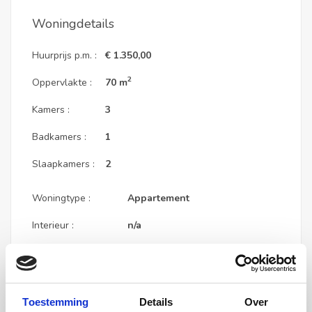
Woningdetails
Huurprijs p.m. :
€ 1.350,00
2
Oppervlakte :
70 m
Kamers :
3
Badkamers :
1
Slaapkamers :
2
Woningtype :
Appartement
Interieur :
n/a
Beschikbaar vanaf :
29-06-2026
Beschikbaar tot :
n/a
Toestemming
Details
Over
Huisgenoot :
0