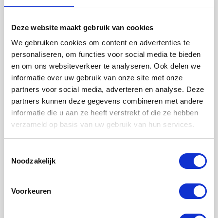
Deze website maakt gebruik van cookies
We gebruiken cookies om content en advertenties te
Faciliteiten
personaliseren, om functies voor social media te bieden
en om ons websiteverkeer te analyseren. Ook delen we
Badkamer :
Privé
informatie over uw gebruik van onze site met onze
Toilet :
Privé
partners voor social media, adverteren en analyse. Deze
partners kunnen deze gegevens combineren met andere
Keuken :
Privé
informatie die u aan ze heeft verstrekt of die ze hebben
Woonkamer :
Privé
verzameld op basis van uw gebruik van hun services.
Internet beschikbaar :
Ja
Toestemmingsselectie
Noodzakelijk
Huisdieren :
Toegestaan
Roken :
Toegestaan
Voorkeuren
Parkeerplaats :
Niet beschikbaar