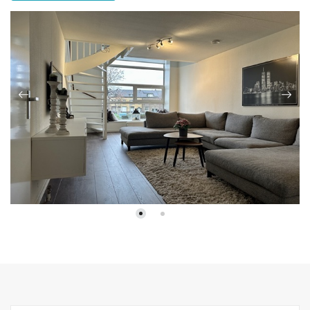
achterzijde. Slaapkamer 2 is te gebruiken als werkkamer of
logeerkamer. Het appartement is gelegen aan de rand van de
woonwijk Heer, met goede verbindingen naar het centrum, het
academisch ziekenhuis, de medische faculteit en uitvalswegen,
en nabij diverse voorzieningen zoals winkelcentra, scholen,
sportfaciliteiten en recreatiemogelijkheden. Beschikbaar voor een
alleenstaande of een stel..