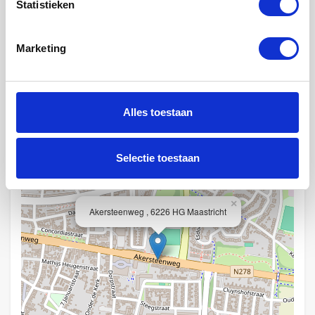
Statistieken
Fietsenstalling :
Niet beschikbaar
Marketing
Locatie
Alles toestaan
+
−
Selectie toestaan
×
Akersteenweg , 6226 HG Maastricht