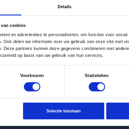
Details
g is helaas verhuurd
 van cookies
Pagina niet gevonden
ent en advertenties te personaliseren, om functies voor social
. Ook delen we informatie over uw gebruik van onze site met on
e. Deze partners kunnen deze gegevens combineren met andere i
Terug naar woningoverzicht
erzameld op basis van uw gebruik van hun services.
Voorkeuren
Statistieken
 huurwoningen
Klantenservice
Selectie toestaan
t Van Ittersumstraat in Zwolle
info@huurflits.nl