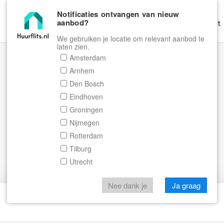
Notificaties ontvangen van nieuw
aanbod?
Home
Zoeken
Gratis Verhuren
Contact
We gebruiken je locatie om relevant aanbod te
laten zien.
Amsterdam
Arnhem
Den Bosch
Eindhoven
Groningen
Nijmegen
Rotterdam
Tilburg
Utrecht
Nee dank je
Ja graag