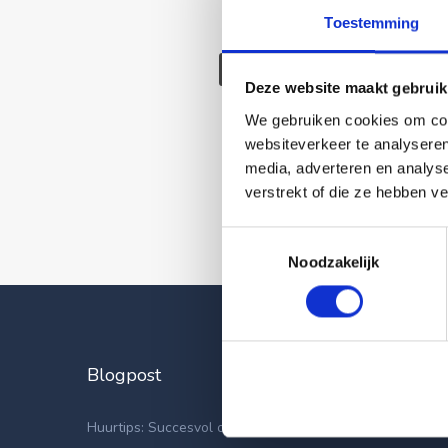
Toestemming
Deze wonin
Deze website maakt gebruik
We gebruiken cookies om cont
websiteverkeer te analyseren
media, adverteren en analys
verstrekt of die ze hebben v
Toestemmingsselectie
Noodzakelijk
Blogpost
Laatste
Appartemen
Huurtips: Succesvol op zoek naar een nieuwe