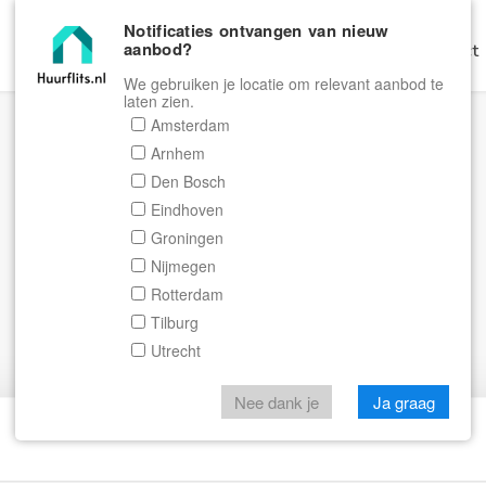
Notificaties ontvangen van nieuw
aanbod?
Home
Zoeken
Gratis Verhuren
Contact
We gebruiken je locatie om relevant aanbod te
laten zien.
Amsterdam
Arnhem
Den Bosch
Eindhoven
Groningen
Nijmegen
Rotterdam
Tilburg
Utrecht
Nee dank je
Ja graag