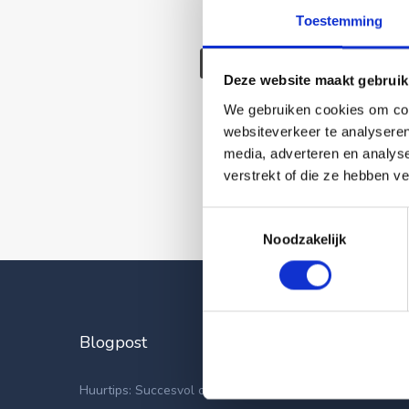
Toestemming
Deze wonin
Deze website maakt gebruik
We gebruiken cookies om cont
websiteverkeer te analyseren
media, adverteren en analys
verstrekt of die ze hebben v
Toestemmingsselectie
Noodzakelijk
Blogpost
Laatste
Appartemen
Huurtips: Succesvol op zoek naar een nieuwe