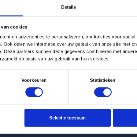
Details
g is helaas verhuurd
 van cookies
Pagina niet gevonden
ent en advertenties te personaliseren, om functies voor social
. Ook delen we informatie over uw gebruik van onze site met on
e. Deze partners kunnen deze gegevens combineren met andere i
Terug naar woningoverzicht
erzameld op basis van uw gebruik van hun services.
Voorkeuren
Statistieken
 huurwoningen
Klantenservice
Selectie toestaan
t Van Ittersumstraat in Zwolle
info@huurflits.nl