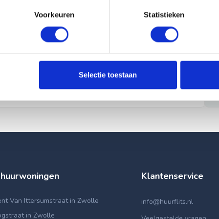
Voorkeuren
Statistieken
Selectie toestaan
 huurwoningen
Klantenservice
t Van Ittersumstraat in Zwolle
info@huurflits.nl
gstraat in Zwolle
Veelgestelde vragen