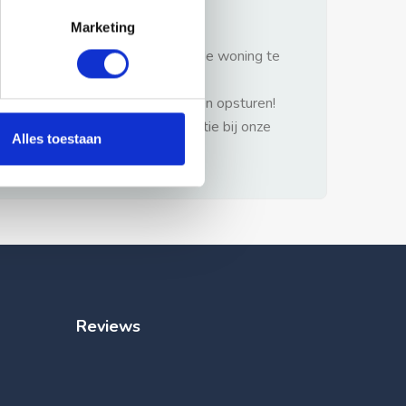
gezonde verstand.
Marketing
1: Nooit vooraf betalen zonder de woning te
hebben gezien.
2: Geen persoonlijke documenten opsturen!
3: Meld bij misbruik de advertentie bij onze
Alles toestaan
klantenservice.
Reviews