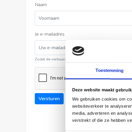
Naam
Je e-mailadres
Zodat de verhuurder contact met u kan opnemen
Toestemming
Deze website maakt gebruik
Versturen
We gebruiken cookies om cont
websiteverkeer te analyseren
media, adverteren en analys
verstrekt of die ze hebben v