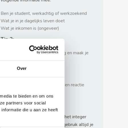
volgende informatie mee:
Ben je student, werkachtig of werkzoekend
Wat je in je dagelijks leven doet
Wat je inkomen is (ongeveer)
Tip 2:
Wees beleefd, niet te langdradig en maak je
verhaal kort
Over
Tip 3:
Wacht niet met reageren. Snel een reactie
sturen geeft je meer kans.
 media te bieden en om ons
Waarschuwing
ze partners voor social
nformatie die u aan ze heeft
Huurflits hecht veel waarde aan het integer
handelen van verhuurders maar gebruik altijd je