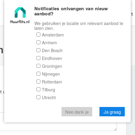
Notificaties ontvangen van nieuw
aanbod?
Home
Zoeken
Gratis Verhuren
Contact
We gebruiken je locatie om relevant aanbod te
laten zien.
Amsterdam
Arnhem
ulier Huurflits
Den Bosch
Eindhoven
Groningen
Nijmegen
Rotterdam
Tilburg
et de aanbieder of makelaar van de woning.
Utrecht
Nee dank je
Ja graag