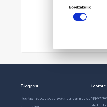
Toestemmingsselectie
Noodzakelijk
Blogpost
Laatste
Appartemen
Huurtips: Succesvol op zoek naar een nieuwe
Studio Hoo
huurwoning