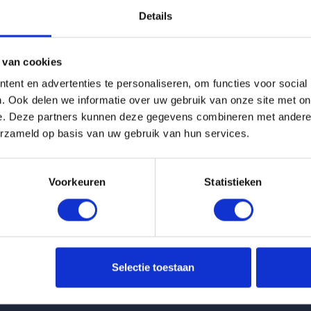
Details
g is helaas verhuurd
 van cookies
Pagina niet gevonden
ent en advertenties te personaliseren, om functies voor social
. Ook delen we informatie over uw gebruik van onze site met on
e. Deze partners kunnen deze gegevens combineren met andere i
Terug naar woningoverzicht
erzameld op basis van uw gebruik van hun services.
Voorkeuren
Statistieken
 huurwoningen
Klantenservice
Selectie toestaan
nt Molenbeekstraat in Amsterdam
info@huurflits.nl