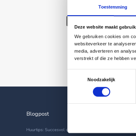
Toestemming
Deze wonin
Deze website maakt gebruik
We gebruiken cookies om cont
websiteverkeer te analyseren
media, adverteren en analys
verstrekt of die ze hebben v
Toestemmingsselectie
Noodzakelijk
Blogpost
Laatste
Apparteme
Huurtips: Succesvol op zoek naar een nieuwe