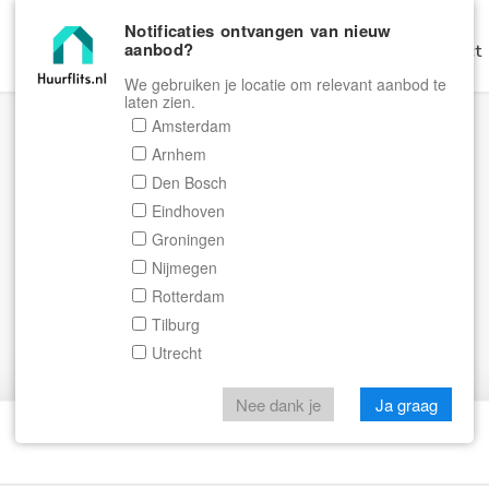
Notificaties ontvangen van nieuw
aanbod?
Home
Zoeken
Gratis Verhuren
Contact
We gebruiken je locatie om relevant aanbod te
laten zien.
Amsterdam
Arnhem
Den Bosch
Eindhoven
Groningen
Nijmegen
Rotterdam
Tilburg
Utrecht
Nee dank je
Ja graag