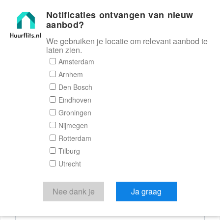
Notificaties ontvangen van nieuw
Huurflits
aanbod?
We gebruiken je locatie om relevant aanbod te
laten zien.
Reactieformulier
Amsterdam
Arnhem
Huurflits
Den Bosch
Eindhoven
Groningen
Nijmegen
Verstuur je bericht
Rotterdam
Tilburg
Door een bericht te sturen kom je in contact met de
Utrecht
aanbieder of makelaar van de woning.
Je reactie
Nee dank je
Ja graag