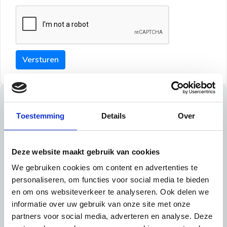
Versturen
Tips
Toestemming
Details
Over
Maak een goede indruk bij de verhuurder met deze tips:
Tip 1:
Deze website maakt gebruik van cookies
We gebruiken cookies om content en advertenties te
Schrijf een duidelijke introductie en geef de volgende
personaliseren, om functies voor social media te bieden
informatie mee:
en om ons websiteverkeer te analyseren. Ook delen we
informatie over uw gebruik van onze site met onze
Ben je student, werkachtig of werkzoekend
partners voor social media, adverteren en analyse. Deze
Wat je in je dagelijks leven doet