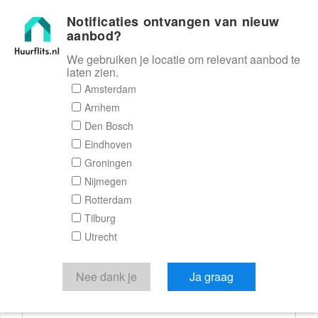
Notificaties ontvangen van nieuw
Huurflits
aanbod?
We gebruiken je locatie om relevant aanbod te
laten zien.
Reactieformulier
Amsterdam
Arnhem
Huurflits
Den Bosch
Eindhoven
Groningen
Nijmegen
Verstuur je bericht
Rotterdam
Tilburg
Door een bericht te sturen kom je in contact met de
Utrecht
aanbieder of makelaar van de woning.
Je reactie
Nee dank je
Ja graag