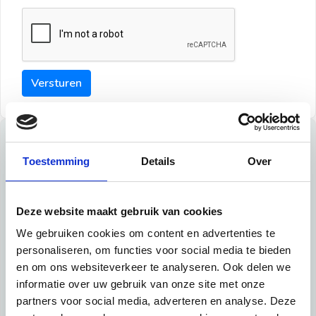
Versturen
Tips
Toestemming
Details
Over
Maak een goede indruk bij de verhuurder met deze tips:
Tip 1:
Deze website maakt gebruik van cookies
We gebruiken cookies om content en advertenties te
Schrijf een duidelijke introductie en geef de volgende
personaliseren, om functies voor social media te bieden
informatie mee:
en om ons websiteverkeer te analyseren. Ook delen we
informatie over uw gebruik van onze site met onze
Ben je student, werkachtig of werkzoekend
partners voor social media, adverteren en analyse. Deze
Wat je in je dagelijks leven doet