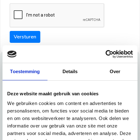
Versturen
Tips
Toestemming
Details
Over
Maak een goede indruk bij de verhuurder met deze tips:
Tip 1:
Deze website maakt gebruik van cookies
We gebruiken cookies om content en advertenties te
Schrijf een duidelijke introductie en geef de volgende
personaliseren, om functies voor social media te bieden
informatie mee:
en om ons websiteverkeer te analyseren. Ook delen we
informatie over uw gebruik van onze site met onze
Ben je student, werkachtig of werkzoekend
partners voor social media, adverteren en analyse. Deze
Wat je in je dagelijks leven doet