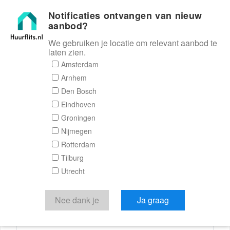
Notificaties ontvangen van nieuw
Huurflits
aanbod?
We gebruiken je locatie om relevant aanbod te
laten zien.
Reactieformulier
Amsterdam
Arnhem
Huurflits
Den Bosch
Eindhoven
Groningen
Nijmegen
Verstuur je bericht
Rotterdam
Tilburg
Door een bericht te sturen kom je in contact met de
Utrecht
aanbieder of makelaar van de woning.
Je reactie
Nee dank je
Ja graag