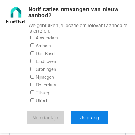
Notificaties ontvangen van nieuw
Huurflits
aanbod?
We gebruiken je locatie om relevant aanbod te
laten zien.
Reactieformulier
Amsterdam
Arnhem
Huurflits
Den Bosch
Eindhoven
Groningen
Nijmegen
Verstuur je bericht
Rotterdam
Tilburg
Door een bericht te sturen kom je in contact met de
Utrecht
aanbieder of makelaar van de woning.
Je reactie
Nee dank je
Ja graag