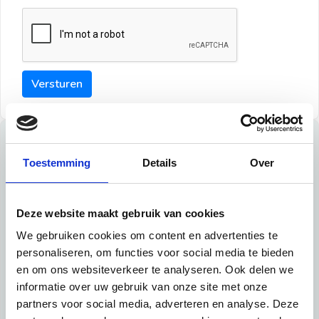
Versturen
Tips
Toestemming
Details
Over
Maak een goede indruk bij de verhuurder met deze tips:
Tip 1:
Deze website maakt gebruik van cookies
We gebruiken cookies om content en advertenties te
Schrijf een duidelijke introductie en geef de volgende
personaliseren, om functies voor social media te bieden
informatie mee:
en om ons websiteverkeer te analyseren. Ook delen we
informatie over uw gebruik van onze site met onze
Ben je student, werkachtig of werkzoekend
partners voor social media, adverteren en analyse. Deze
Wat je in je dagelijks leven doet