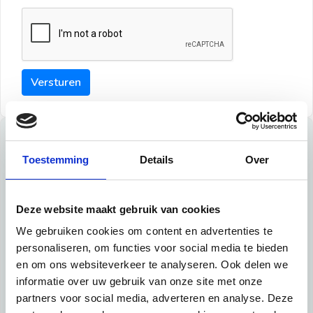
Versturen
Tips
Toestemming
Details
Over
Maak een goede indruk bij de verhuurder met deze tips:
Tip 1:
Deze website maakt gebruik van cookies
We gebruiken cookies om content en advertenties te
Schrijf een duidelijke introductie en geef de volgende
personaliseren, om functies voor social media te bieden
informatie mee:
en om ons websiteverkeer te analyseren. Ook delen we
informatie over uw gebruik van onze site met onze
Ben je student, werkachtig of werkzoekend
partners voor social media, adverteren en analyse. Deze
Wat je in je dagelijks leven doet