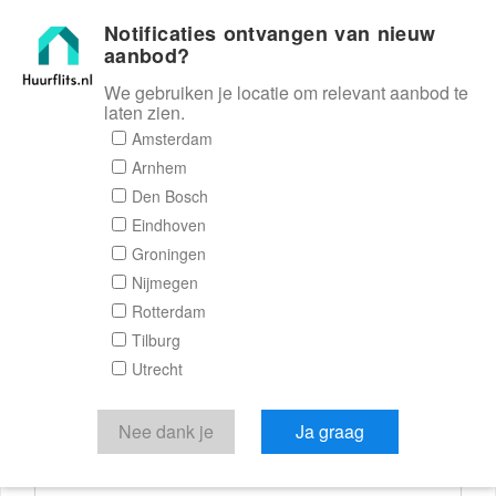
Notificaties ontvangen van nieuw
Huurflits
aanbod?
We gebruiken je locatie om relevant aanbod te
laten zien.
Reactieformulier
Amsterdam
Arnhem
Huurflits
Den Bosch
Eindhoven
Groningen
Nijmegen
Verstuur je bericht
Rotterdam
Tilburg
Door een bericht te sturen kom je in contact met de
Utrecht
aanbieder of makelaar van de woning.
Je reactie
Nee dank je
Ja graag