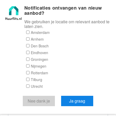
Notificaties ontvangen van nieuw
Huurflits
aanbod?
We gebruiken je locatie om relevant aanbod te
laten zien.
Reactieformulier
Amsterdam
Arnhem
Huurflits
Den Bosch
Eindhoven
Groningen
Nijmegen
Verstuur je bericht
Rotterdam
Tilburg
Door een bericht te sturen kom je in contact met de
Utrecht
aanbieder of makelaar van de woning.
Je reactie
Nee dank je
Ja graag