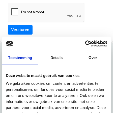
Versturen
Tips
Toestemming
Details
Over
Maak een goede indruk bij de verhuurder met deze tips:
Tip 1:
Deze website maakt gebruik van cookies
We gebruiken cookies om content en advertenties te
Schrijf een duidelijke introductie en geef de volgende
personaliseren, om functies voor social media te bieden
informatie mee:
en om ons websiteverkeer te analyseren. Ook delen we
informatie over uw gebruik van onze site met onze
Ben je student, werkachtig of werkzoekend
partners voor social media, adverteren en analyse. Deze
Wat je in je dagelijks leven doet