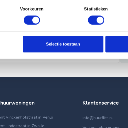
Voorkeuren
Statistieken
Selectie toestaan
 huurwoningen
Klantenservice
nt Vinckenhofstraat in Venlo
info@huurflits.nl
t Lindestraat in Zwolle
Veelgestelde vragen