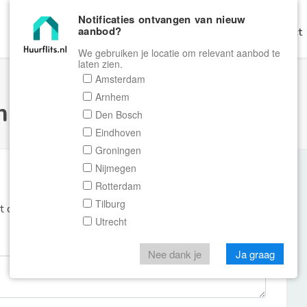
Notificaties ontvangen van nieuw
aanbod?
Home
Zoeken
Gratis Verhuren
Contact
We gebruiken je locatie om relevant aanbod te
laten zien.
Amsterdam
Arnhem
ulier Huurflits
Den Bosch
Eindhoven
Groningen
Nijmegen
Rotterdam
Tilburg
et de aanbieder of makelaar van de woning.
Utrecht
Nee dank je
Ja graag