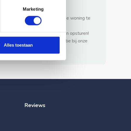
gezonde verstand.
Marketing
1: Nooit vooraf betalen zonder de woning te
hebben gezien.
2: Geen persoonlijke documenten opsturen!
3: Meld bij misbruik de advertentie bij onze
Alles toestaan
klantenservice.
Reviews