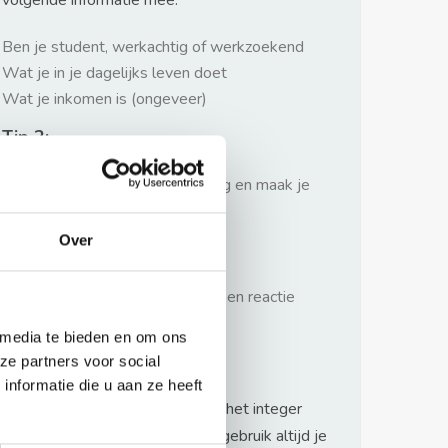
volgende informatie mee:
Ben je student, werkachtig of werkzoekend
Wat je in je dagelijks leven doet
Wat je inkomen is (ongeveer)
Tip 2:
Wees beleefd, niet te langdradig en maak je
verhaal kort
Over
Tip 3:
Wacht niet met reageren. Snel een reactie
sturen geeft je meer kans.
 media te bieden en om ons
Waarschuwing
ze partners voor social
nformatie die u aan ze heeft
Huurflits hecht veel waarde aan het integer
handelen van verhuurders maar gebruik altijd je