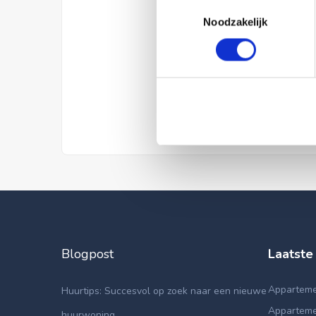
Toestemmingsselectie
Noodzakelijk
Blogpost
Laatste
Apparteme
Huurtips: Succesvol op zoek naar een nieuwe
Appartemen
huurwoning