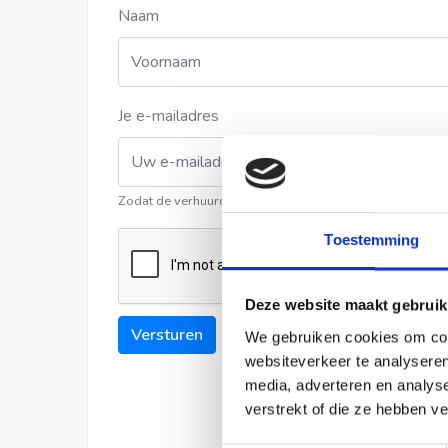
Naam
Je e-mailadres
Zodat de verhuurder contact met u kan opnemen
Toestemming
Deze website maakt gebruik
Versturen
We gebruiken cookies om cont
websiteverkeer te analyseren
media, adverteren en analys
verstrekt of die ze hebben v