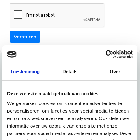
Versturen
Tips
Toestemming
Details
Over
Maak een goede indruk bij de verhuurder met deze tips:
Tip 1:
Deze website maakt gebruik van cookies
We gebruiken cookies om content en advertenties te
Schrijf een duidelijke introductie en geef de volgende
personaliseren, om functies voor social media te bieden
informatie mee:
en om ons websiteverkeer te analyseren. Ook delen we
informatie over uw gebruik van onze site met onze
Ben je student, werkachtig of werkzoekend
partners voor social media, adverteren en analyse. Deze
Wat je in je dagelijks leven doet