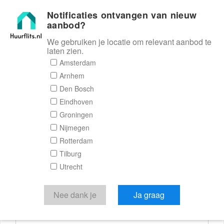
Notificaties ontvangen van nieuw
Huurflits
aanbod?
We gebruiken je locatie om relevant aanbod te
laten zien.
Reactieformulier
Amsterdam
Arnhem
Huurflits
Den Bosch
Eindhoven
Groningen
Nijmegen
Verstuur je bericht
Rotterdam
Tilburg
Door een bericht te sturen kom je in contact met de
Utrecht
aanbieder of makelaar van de woning.
Je reactie
Nee dank je
Ja graag