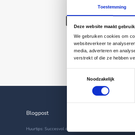
Toestemming
Deze wonin
Deze website maakt gebruik
We gebruiken cookies om cont
websiteverkeer te analyseren
media, adverteren en analys
verstrekt of die ze hebben v
Toestemmingsselectie
Noodzakelijk
Blogpost
Laatste
Appartemen
Huurtips: Succesvol op zoek naar een nieuwe