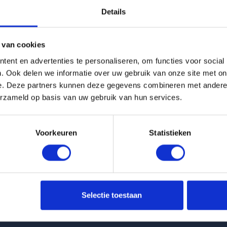
Details
g is helaas verhuurd
 van cookies
Pagina niet gevonden
ent en advertenties te personaliseren, om functies voor social
. Ook delen we informatie over uw gebruik van onze site met on
e. Deze partners kunnen deze gegevens combineren met andere i
Terug naar woningoverzicht
erzameld op basis van uw gebruik van hun services.
Voorkeuren
Statistieken
 huurwoningen
Klantenservice
Selectie toestaan
t Van Ittersumstraat in Zwolle
info@huurflits.nl