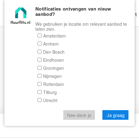
Notificaties ontvangen van nieuw
aanbod?
Home
Zoeken
Gratis Verhuren
Contact
We gebruiken je locatie om relevant aanbod te
laten zien.
Amsterdam
Arnhem
Den Bosch
Eindhoven
Groningen
Nijmegen
Rotterdam
Tilburg
Utrecht
Nee dank je
Ja graag