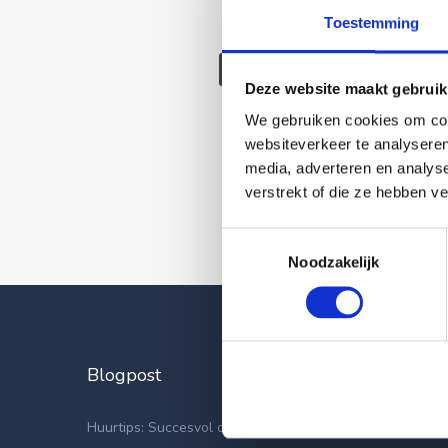
Toestemming
Deze wonin
Deze website maakt gebruik
We gebruiken cookies om cont
websiteverkeer te analyseren
media, adverteren en analys
verstrekt of die ze hebben v
Toestemmingsselectie
Noodzakelijk
Blogpost
Laatste
Apparteme
Huurtips: Succesvol op zoek naar een nieuwe