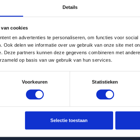
Details
g is helaas verhuurd
 van cookies
Pagina niet gevonden
ent en advertenties te personaliseren, om functies voor social
. Ook delen we informatie over uw gebruik van onze site met on
e. Deze partners kunnen deze gegevens combineren met andere i
Terug naar woningoverzicht
erzameld op basis van uw gebruik van hun services.
Voorkeuren
Statistieken
 huurwoningen
Klantenservice
Selectie toestaan
nt Molenbeekstraat in Amsterdam
info@huurflits.nl