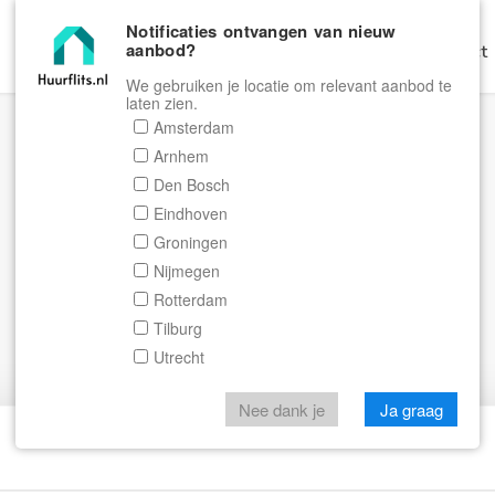
Notificaties ontvangen van nieuw
aanbod?
Home
Zoeken
Gratis Verhuren
Contact
We gebruiken je locatie om relevant aanbod te
laten zien.
Amsterdam
Arnhem
Den Bosch
Eindhoven
Groningen
Nijmegen
Rotterdam
Tilburg
Utrecht
Nee dank je
Ja graag