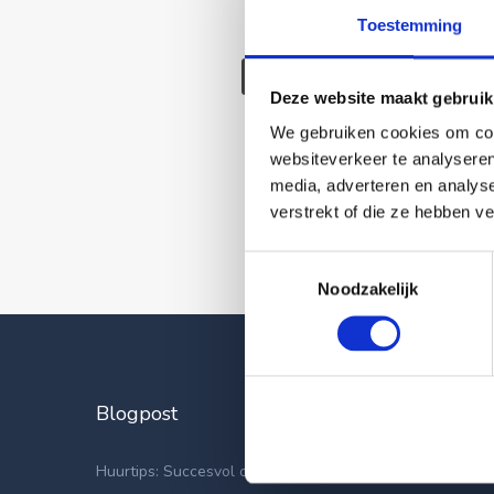
Toestemming
Deze wonin
Deze website maakt gebruik
We gebruiken cookies om cont
websiteverkeer te analyseren
media, adverteren en analys
verstrekt of die ze hebben v
Toestemmingsselectie
Noodzakelijk
Blogpost
Laatste
Appartemen
Huurtips: Succesvol op zoek naar een nieuwe