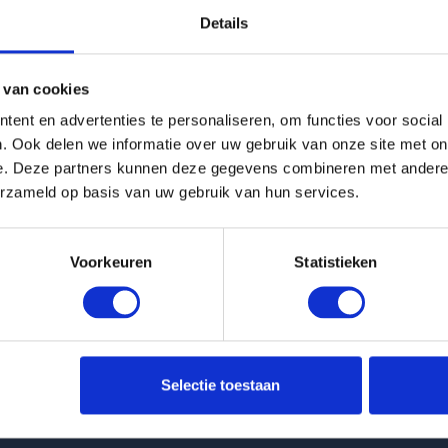
Details
g is helaas verhuurd
 van cookies
Pagina niet gevonden
ent en advertenties te personaliseren, om functies voor social
. Ook delen we informatie over uw gebruik van onze site met on
e. Deze partners kunnen deze gegevens combineren met andere i
Terug naar woningoverzicht
erzameld op basis van uw gebruik van hun services.
Voorkeuren
Statistieken
 huurwoningen
Klantenservice
Selectie toestaan
t Keizersgracht in Eindhoven
info@huurflits.nl