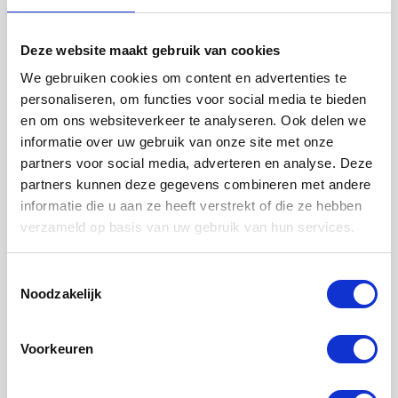
Deze website maakt gebruik van cookies
We gebruiken cookies om content en advertenties te
Faciliteiten
personaliseren, om functies voor social media te bieden
en om ons websiteverkeer te analyseren. Ook delen we
Badkamer :
Privé
informatie over uw gebruik van onze site met onze
Toilet :
Privé
partners voor social media, adverteren en analyse. Deze
partners kunnen deze gegevens combineren met andere
Keuken :
Privé
informatie die u aan ze heeft verstrekt of die ze hebben
Woonkamer :
Privé
verzameld op basis van uw gebruik van hun services.
Internet beschikbaar :
Ja
Toestemmingsselectie
Noodzakelijk
Huisdieren :
Verboden
Roken :
Toegestaan
Voorkeuren
Parkeerplaats :
Niet beschikbaar