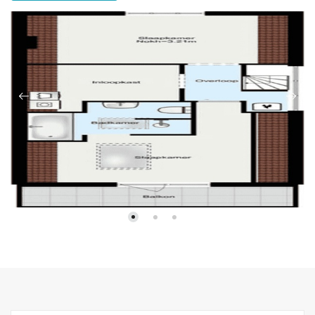
luxueuze dagelijkse ervaring. •Studenten: Niet toegestaan