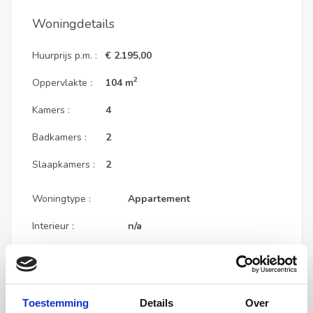
Woningdetails
Huurprijs p.m. :
€ 2.195,00
2
Oppervlakte :
104 m
Kamers :
4
Badkamers :
2
Slaapkamers :
2
Woningtype :
Appartement
Interieur :
n/a
Beschikbaar vanaf :
02-07-2026
Beschikbaar tot :
n/a
Toestemming
Details
Over
Huisgenoot :
0