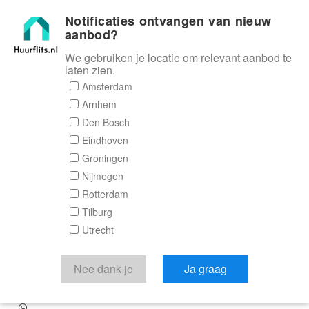
Notificaties ontvangen van nieuw
Huurflits
aanbod?
We gebruiken je locatie om relevant aanbod te
laten zien.
Amsterdam
Appartement
Arnhem
Den Bosch
Boergoensevliet in
Eindhoven
Rotterdam
Groningen
Nijmegen
Rotterdam
Boergoensevliet , 3082 KM Rotterdam
Tilburg
€ 2.195,00
Utrecht
excl. G/W/E
Nee dank je
Ja graag