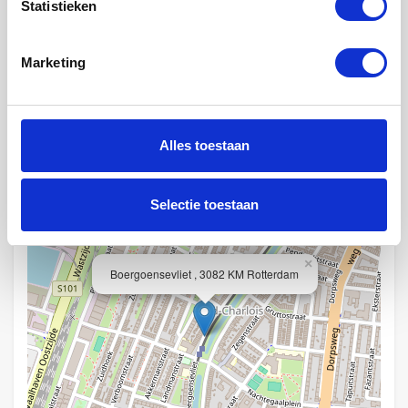
Statistieken
Fietsenstalling :
Niet beschikbaar
Marketing
Locatie
Alles toestaan
+
−
Selectie toestaan
×
Boergoensevliet , 3082 KM Rotterdam