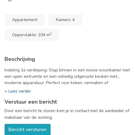
Appartement
Kamers: 4
2
Oppervlakte: 104 m
Beschrijving
Indeling 1e verdieping: Stap binnen in een mooie woonkamer met
een open eetruimte en een volledig uitgeruste keuken met
moderne apparatuur. Perfect voor koken, vermaken of
ontspannen thuis. Het aangrenzende balkon biedt een gezellige
buitenruimte, ideaal om van uw ochtendkoffie of een zonnige
Verstuur een bericht
middag te genieten. 2e verdieping: Het appartement beschikt
over twee ruime slaapkamers, die flexibiliteit bieden voor zowel
Door een bericht te sturen kom je in contact met de aanbieder of
wonen als werken. Bovendien het appartement overeen handige
makelaar van de woning.
luxe inloopkast voor het opbergen van uw kleding. De badkamer
die bereikbaar i vanuit de masterbedroom is elegant ontworpen,
Bericht versturen
compleet met een ligbad, toilet en inloopdouche voor een