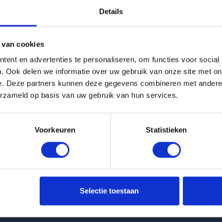
Details
g is helaas verhuurd
 van cookies
Pagina niet gevonden
ent en advertenties te personaliseren, om functies voor social
. Ook delen we informatie over uw gebruik van onze site met on
e. Deze partners kunnen deze gegevens combineren met andere i
Terug naar woningoverzicht
erzameld op basis van uw gebruik van hun services.
Voorkeuren
Statistieken
 huurwoningen
Klantenservice
Selectie toestaan
nt Molenbeekstraat in Amsterdam
info@huurflits.nl