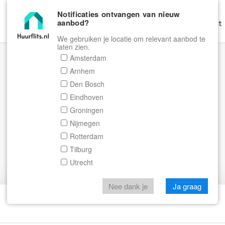
Notificaties ontvangen van nieuw
aanbod?
Home
Zoeken
Gratis Verhuren
Contact
We gebruiken je locatie om relevant aanbod te
laten zien.
Amsterdam
Arnhem
Den Bosch
Eindhoven
Groningen
Nijmegen
Rotterdam
Tilburg
Utrecht
Nee dank je
Ja graag