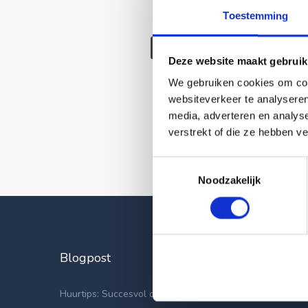
Toestemming
Deze wonin
Deze website maakt gebruik
We gebruiken cookies om cont
websiteverkeer te analyseren
media, adverteren en analys
verstrekt of die ze hebben v
Toestemmingsselectie
Noodzakelijk
Blogpost
Laatste
Apparteme
Huurtips: Succesvol op zoek naar een nieuwe