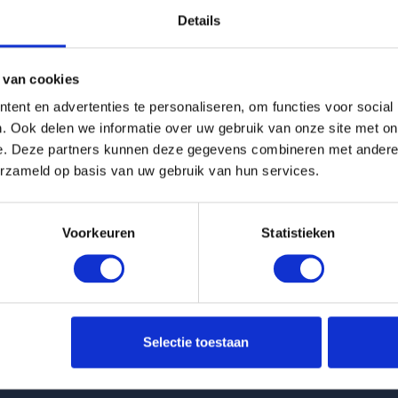
Details
g is helaas verhuurd
 van cookies
Pagina niet gevonden
ent en advertenties te personaliseren, om functies voor social
. Ook delen we informatie over uw gebruik van onze site met on
e. Deze partners kunnen deze gegevens combineren met andere i
Terug naar woningoverzicht
erzameld op basis van uw gebruik van hun services.
Voorkeuren
Statistieken
 huurwoningen
Klantenservice
Selectie toestaan
t Keizersgracht in Eindhoven
info@huurflits.nl