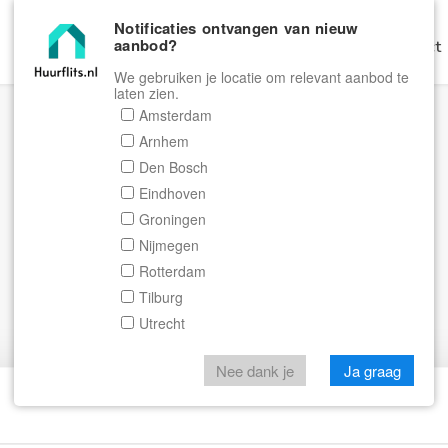
Notificaties ontvangen van nieuw
aanbod?
Home
Zoeken
Gratis Verhuren
Contact
We gebruiken je locatie om relevant aanbod te
laten zien.
Amsterdam
Arnhem
Den Bosch
Eindhoven
Groningen
Nijmegen
Rotterdam
Tilburg
Utrecht
Nee dank je
Ja graag