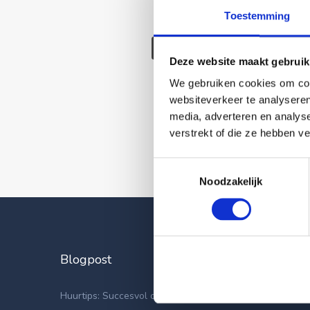
Toestemming
Deze wonin
Deze website maakt gebruik
We gebruiken cookies om cont
websiteverkeer te analyseren
media, adverteren en analys
verstrekt of die ze hebben v
Toestemmingsselectie
Noodzakelijk
Blogpost
Laatste
Appartemen
Huurtips: Succesvol op zoek naar een nieuwe