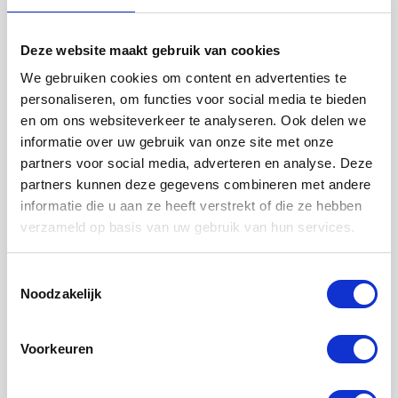
Deze website maakt gebruik van cookies
We gebruiken cookies om content en advertenties te
Faciliteiten
personaliseren, om functies voor social media te bieden
en om ons websiteverkeer te analyseren. Ook delen we
Badkamer :
Privé
informatie over uw gebruik van onze site met onze
Toilet :
Privé
partners voor social media, adverteren en analyse. Deze
partners kunnen deze gegevens combineren met andere
Keuken :
Privé
informatie die u aan ze heeft verstrekt of die ze hebben
Woonkamer :
Privé
verzameld op basis van uw gebruik van hun services.
Internet beschikbaar :
Ja
Toestemmingsselectie
Noodzakelijk
Huisdieren :
Toegestaan
Roken :
Toegestaan
Voorkeuren
Parkeerplaats :
Niet beschikbaar