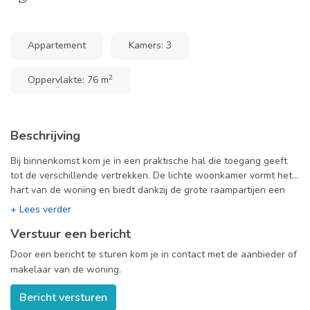
Appartement
Kamers: 3
2
Oppervlakte: 76 m
Beschrijving
Bij binnenkomst kom je in een praktische hal die toegang geeft
tot de verschillende vertrekken. De lichte woonkamer vormt het
hart van de woning en biedt dankzij de grote raampartijen een
prettige, open sfeer. Vanuit de woonkamer heb je direct toegang
tot de buitenruimte, waar je heerlijk kunt genieten van rust en
Verstuur een bericht
privacy. De keuken is functioneel ingericht en voorzien van
voldoende werk- en opbergruimte. Het appartement beschikt
Door een bericht te sturen kom je in contact met de aanbieder of
daarnaast over twee goed bemeten slaapkamers, geschikt als
makelaar van de woning.
slaap-, werk- of logeerkamer. De badkamer is netjes afgewerkt
en voorzien van de benodigde faciliteiten.
Bericht versturen