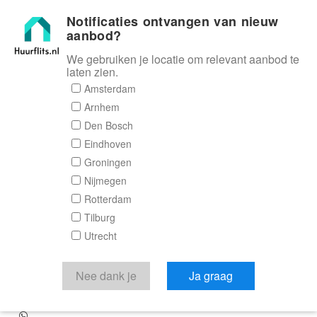
Notificaties ontvangen van nieuw
Huurflits
aanbod?
We gebruiken je locatie om relevant aanbod te
laten zien.
Amsterdam
Appartement Hans
Arnhem
Den Bosch
Henneveldpad in
Eindhoven
Haarlem
Groningen
Nijmegen
Rotterdam
Hans Henneveldpad , 2035 PV Haarlem
Tilburg
€ 1.612,00
Utrecht
excl. G/W/E
Nee dank je
Ja graag