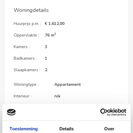
Woningdetails
Huurprijs p.m. :
€ 1.612,00
2
Oppervlakte :
76 m
Kamers :
3
Badkamers :
1
Slaapkamers :
2
Woningtype :
Appartement
Interieur :
n/a
Beschikbaar vanaf :
01-08-2026
Beschikbaar tot :
n/a
Toestemming
Details
Over
Huisgenoot :
0