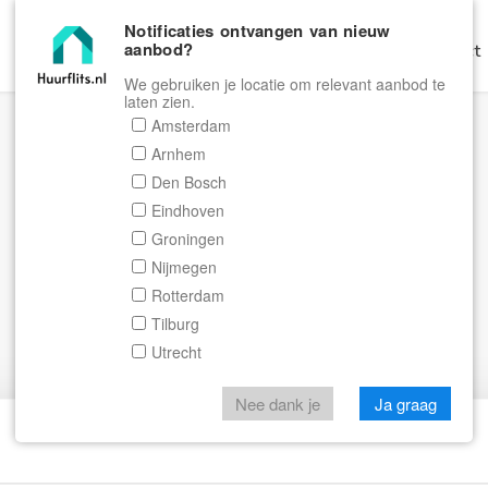
Notificaties ontvangen van nieuw
aanbod?
Home
Zoeken
Gratis Verhuren
Contact
We gebruiken je locatie om relevant aanbod te
laten zien.
Amsterdam
Arnhem
Den Bosch
Eindhoven
Groningen
Nijmegen
Rotterdam
Tilburg
Utrecht
Nee dank je
Ja graag