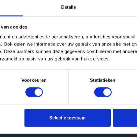
Details
g is helaas verhuurd
 van cookies
Pagina niet gevonden
ent en advertenties te personaliseren, om functies voor social
. Ook delen we informatie over uw gebruik van onze site met on
e. Deze partners kunnen deze gegevens combineren met andere i
Terug naar woningoverzicht
erzameld op basis van uw gebruik van hun services.
Voorkeuren
Statistieken
 huurwoningen
Klantenservice
Selectie toestaan
t Van Ittersumstraat in Zwolle
info@huurflits.nl