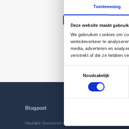
Toestemming
Deze wonin
Deze website maakt gebruik
We gebruiken cookies om cont
websiteverkeer te analyseren
media, adverteren en analys
verstrekt of die ze hebben v
Toestemmingsselectie
Noodzakelijk
Blogpost
Laatste
Appartemen
Huurtips: Succesvol op zoek naar een nieuwe