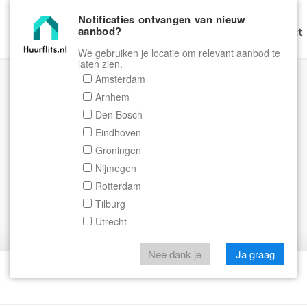
Notificaties ontvangen van nieuw
aanbod?
Home
Zoeken
Gratis Verhuren
Contact
We gebruiken je locatie om relevant aanbod te
laten zien.
Amsterdam
Arnhem
Den Bosch
Eindhoven
Groningen
Nijmegen
Rotterdam
Tilburg
Utrecht
Nee dank je
Ja graag