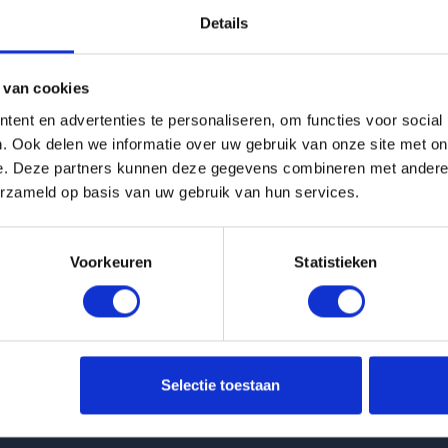
Details
g is helaas verhuurd
 van cookies
Pagina niet gevonden
ent en advertenties te personaliseren, om functies voor social
. Ook delen we informatie over uw gebruik van onze site met on
e. Deze partners kunnen deze gegevens combineren met andere i
Terug naar woningoverzicht
erzameld op basis van uw gebruik van hun services.
Voorkeuren
Statistieken
 huurwoningen
Klantenservice
Selectie toestaan
t Van Ittersumstraat in Zwolle
info@huurflits.nl