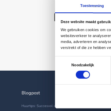
Toestemming
Deze wonin
Deze website maakt gebruik
We gebruiken cookies om cont
websiteverkeer te analyseren
media, adverteren en analys
verstrekt of die ze hebben v
Toestemmingsselectie
Noodzakelijk
Blogpost
Laatste
Appartemen
Huurtips: Succesvol op zoek naar een nieuwe