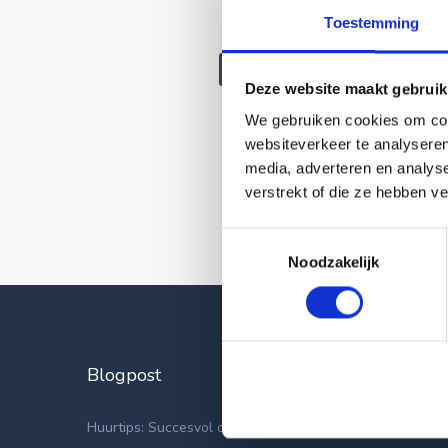
Toestemming
Deze wonin
Deze website maakt gebruik
We gebruiken cookies om cont
websiteverkeer te analyseren
media, adverteren en analys
verstrekt of die ze hebben v
Toestemmingsselectie
Noodzakelijk
Blogpost
Laatste
Apparteme
Huurtips: Succesvol op zoek naar een nieuwe