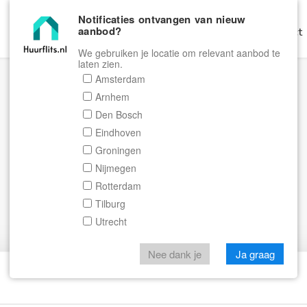
Notificaties ontvangen van nieuw
aanbod?
Home
Zoeken
Gratis Verhuren
Contact
We gebruiken je locatie om relevant aanbod te
laten zien.
Amsterdam
Arnhem
Den Bosch
Eindhoven
Groningen
Nijmegen
Rotterdam
Tilburg
Utrecht
Nee dank je
Ja graag