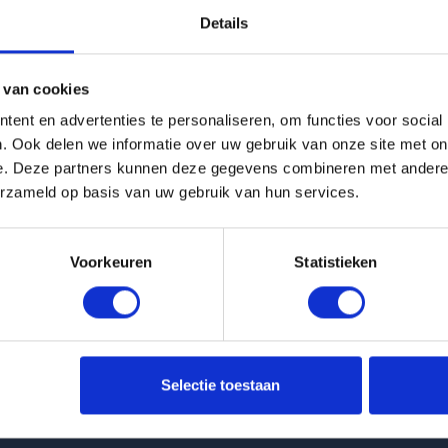
Details
g is helaas verhuurd
 van cookies
Pagina niet gevonden
ent en advertenties te personaliseren, om functies voor social
. Ook delen we informatie over uw gebruik van onze site met on
e. Deze partners kunnen deze gegevens combineren met andere i
Terug naar woningoverzicht
erzameld op basis van uw gebruik van hun services.
Voorkeuren
Statistieken
 huurwoningen
Klantenservice
Selectie toestaan
nt Molenbeekstraat in Amsterdam
info@huurflits.nl