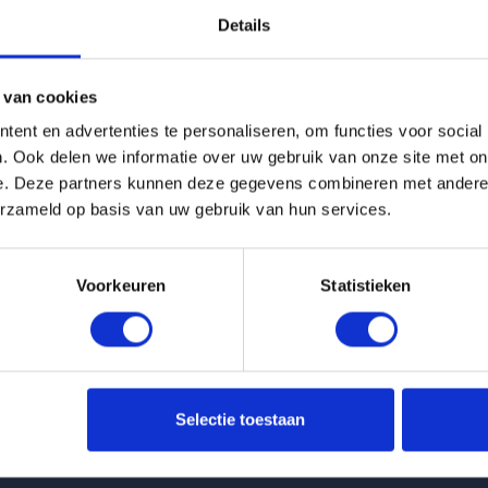
Details
g is helaas verhuurd
 van cookies
Pagina niet gevonden
ent en advertenties te personaliseren, om functies voor social
. Ook delen we informatie over uw gebruik van onze site met on
e. Deze partners kunnen deze gegevens combineren met andere i
Terug naar woningoverzicht
erzameld op basis van uw gebruik van hun services.
Voorkeuren
Statistieken
 huurwoningen
Klantenservice
Selectie toestaan
t Keizersgracht in Eindhoven
info@huurflits.nl