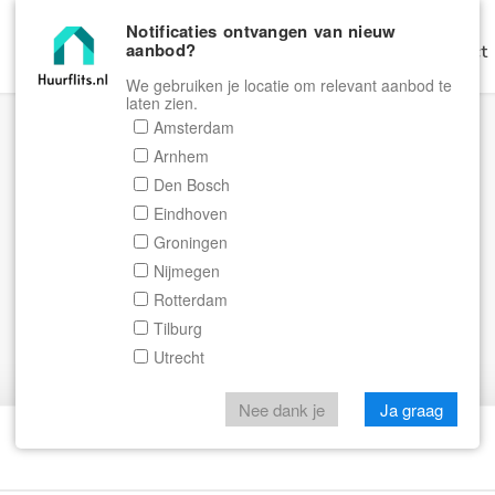
Notificaties ontvangen van nieuw
aanbod?
Home
Zoeken
Gratis Verhuren
Contact
We gebruiken je locatie om relevant aanbod te
laten zien.
Amsterdam
Arnhem
Den Bosch
Eindhoven
Groningen
Nijmegen
Rotterdam
Tilburg
Utrecht
Nee dank je
Ja graag