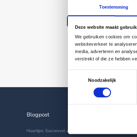
Toestemming
Deze wonin
Deze website maakt gebruik
We gebruiken cookies om cont
websiteverkeer te analyseren
media, adverteren en analys
verstrekt of die ze hebben v
Toestemmingsselectie
Noodzakelijk
Blogpost
Laatste
Appartemen
Huurtips: Succesvol op zoek naar een nieuwe