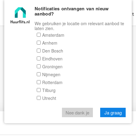
Notificaties ontvangen van nieuw
aanbod?
Home
Zoeken
Gratis Verhuren
Contact
We gebruiken je locatie om relevant aanbod te
laten zien.
Amsterdam
Arnhem
Den Bosch
Eindhoven
Groningen
Nijmegen
Rotterdam
Tilburg
Utrecht
Nee dank je
Ja graag