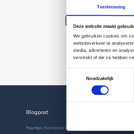
Toestemming
Deze wonin
Deze website maakt gebruik
We gebruiken cookies om cont
websiteverkeer te analyseren
media, adverteren en analys
verstrekt of die ze hebben v
Toestemmingsselectie
Noodzakelijk
Blogpost
Laatste
Appartemen
Huurtips: Succesvol op zoek naar een nieuwe