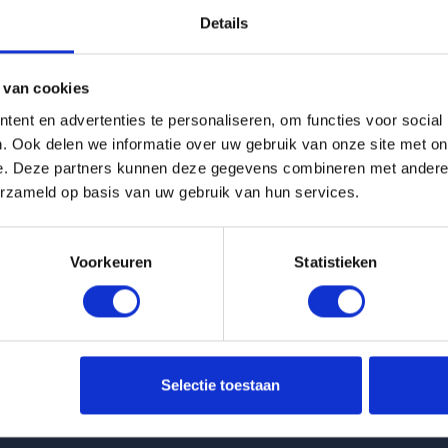
Details
g is helaas verhuurd
 van cookies
Pagina niet gevonden
ent en advertenties te personaliseren, om functies voor social
. Ook delen we informatie over uw gebruik van onze site met on
e. Deze partners kunnen deze gegevens combineren met andere i
Terug naar woningoverzicht
erzameld op basis van uw gebruik van hun services.
Voorkeuren
Statistieken
 huurwoningen
Klantenservice
Selectie toestaan
t Keizersgracht in Eindhoven
info@huurflits.nl