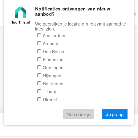
Notificaties ontvangen van nieuw
aanbod?
Home
Zoeken
Gratis Verhuren
Contact
We gebruiken je locatie om relevant aanbod te
laten zien.
Amsterdam
Arnhem
Den Bosch
Eindhoven
Groningen
Nijmegen
Rotterdam
Tilburg
Utrecht
Nee dank je
Ja graag