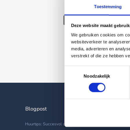
Toestemming
Deze wonin
Deze website maakt gebruik
We gebruiken cookies om cont
websiteverkeer te analyseren
media, adverteren en analys
verstrekt of die ze hebben v
Toestemmingsselectie
Noodzakelijk
Blogpost
Laatste
Appartemen
Huurtips: Succesvol op zoek naar een nieuwe