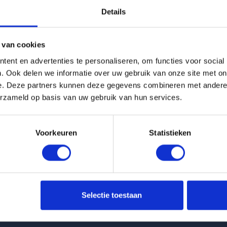
Details
g is helaas verhuurd
 van cookies
Pagina niet gevonden
ent en advertenties te personaliseren, om functies voor social
. Ook delen we informatie over uw gebruik van onze site met on
e. Deze partners kunnen deze gegevens combineren met andere i
Terug naar woningoverzicht
erzameld op basis van uw gebruik van hun services.
Voorkeuren
Statistieken
 huurwoningen
Klantenservice
Selectie toestaan
t Van Ittersumstraat in Zwolle
info@huurflits.nl