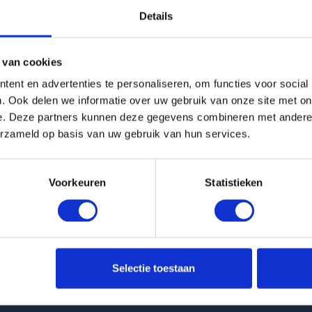
Details
g is helaas verhuurd
 van cookies
Pagina niet gevonden
ent en advertenties te personaliseren, om functies voor social
. Ook delen we informatie over uw gebruik van onze site met on
e. Deze partners kunnen deze gegevens combineren met andere i
Terug naar woningoverzicht
erzameld op basis van uw gebruik van hun services.
Voorkeuren
Statistieken
 huurwoningen
Klantenservice
Selectie toestaan
nt Vinckenhofstraat in Venlo
info@huurflits.nl