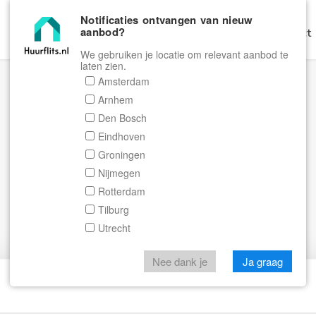
Notificaties ontvangen van nieuw
aanbod?
Home
Zoeken
Gratis Verhuren
Contact
We gebruiken je locatie om relevant aanbod te
laten zien.
Amsterdam
Arnhem
Den Bosch
Eindhoven
Groningen
Nijmegen
Rotterdam
Tilburg
Utrecht
Nee dank je
Ja graag