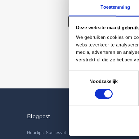
Toestemming
Deze wonin
Deze website maakt gebruik
We gebruiken cookies om cont
websiteverkeer te analyseren
media, adverteren en analys
verstrekt of die ze hebben v
Toestemmingsselectie
Noodzakelijk
Blogpost
Laatste
Apparteme
Huurtips: Succesvol op zoek naar een nieuwe