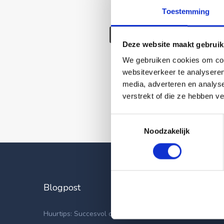
Toestemming
Deze wonin
Deze website maakt gebruik
We gebruiken cookies om cont
websiteverkeer te analyseren
media, adverteren en analys
verstrekt of die ze hebben v
Toestemmingsselectie
Noodzakelijk
Blogpost
Laatste
Apparteme
Huurtips: Succesvol op zoek naar een nieuwe