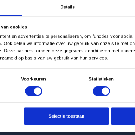
Details
g is helaas verhuurd
 van cookies
Pagina niet gevonden
ent en advertenties te personaliseren, om functies voor social
. Ook delen we informatie over uw gebruik van onze site met on
e. Deze partners kunnen deze gegevens combineren met andere i
Terug naar woningoverzicht
erzameld op basis van uw gebruik van hun services.
Voorkeuren
Statistieken
 huurwoningen
Klantenservice
Selectie toestaan
nt Molenbeekstraat in Amsterdam
info@huurflits.nl