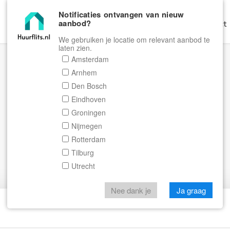
Notificaties ontvangen van nieuw
aanbod?
Home
Zoeken
Gratis Verhuren
Contact
We gebruiken je locatie om relevant aanbod te
laten zien.
Amsterdam
Arnhem
Den Bosch
Eindhoven
Groningen
Nijmegen
Rotterdam
Tilburg
Utrecht
Nee dank je
Ja graag