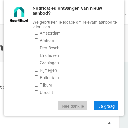
Notificaties ontvangen van nieuw
aanbod?
Home
Zoeken
Gratis Verhuren
Contact
We gebruiken je locatie om relevant aanbod te
laten zien.
Amsterdam
Arnhem
ulier Huurflits
Den Bosch
Eindhoven
Groningen
Nijmegen
Rotterdam
Tilburg
et de aanbieder of makelaar van de woning.
Utrecht
Nee dank je
Ja graag