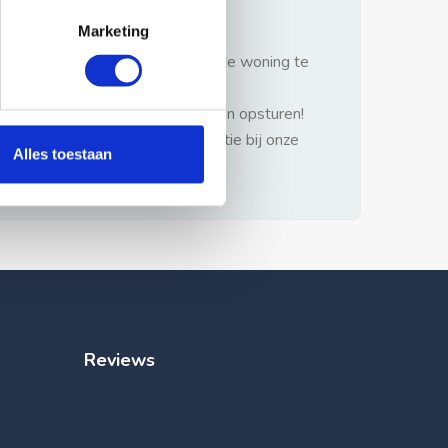
gezonde verstand.
Marketing
1: Nooit vooraf betalen zonder de woning te
hebben gezien.
2: Geen persoonlijke documenten opsturen!
3: Meld bij misbruik de advertentie bij onze
Alles toestaan
klantenservice.
Reviews