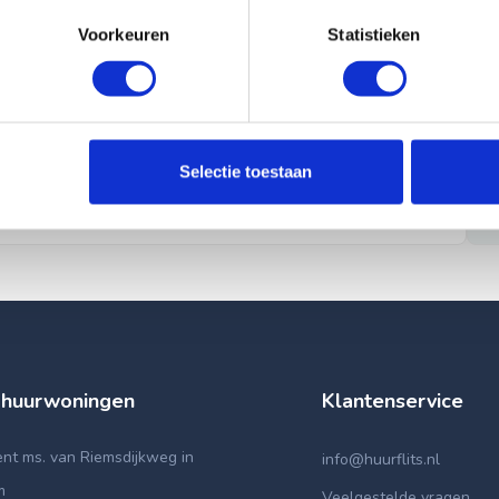
Voorkeuren
Statistieken
Selectie toestaan
 huurwoningen
Klantenservice
nt ms. van Riemsdijkweg in
info@huurflits.nl
m
Veelgestelde vragen