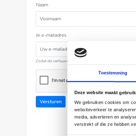
Naam
Je e-mailadres
Zodat de verhuurder contact met u kan opnemen
Toestemming
Deze website maakt gebruik
Versturen
We gebruiken cookies om cont
websiteverkeer te analyseren
media, adverteren en analys
verstrekt of die ze hebben v