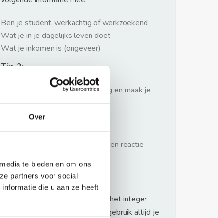
volgende informatie mee:
Ben je student, werkachtig of werkzoekend
Wat je in je dagelijks leven doet
Wat je inkomen is (ongeveer)
Tip 2:
Wees beleefd, niet te langdradig en maak je
verhaal kort
Over
Tip 3:
Wacht niet met reageren. Snel een reactie
sturen geeft je meer kans.
 media te bieden en om ons
Waarschuwing
ze partners voor social
nformatie die u aan ze heeft
Huurflits hecht veel waarde aan het integer
handelen van verhuurders maar gebruik altijd je