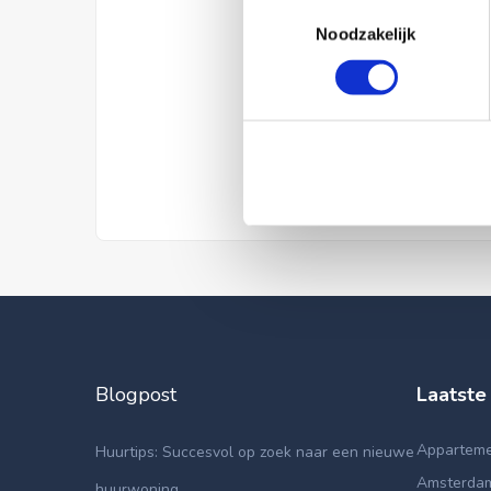
Toestemmingsselectie
Noodzakelijk
Blogpost
Laatste
Apparteme
Huurtips: Succesvol op zoek naar een nieuwe
Amsterda
huurwoning