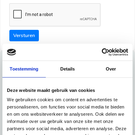
Versturen
Tips
Toestemming
Details
Over
Maak een goede indruk bij de verhuurder met deze tips:
Tip 1:
Deze website maakt gebruik van cookies
We gebruiken cookies om content en advertenties te
Schrijf een duidelijke introductie en geef de volgende
personaliseren, om functies voor social media te bieden
informatie mee:
en om ons websiteverkeer te analyseren. Ook delen we
informatie over uw gebruik van onze site met onze
Ben je student, werkachtig of werkzoekend
partners voor social media, adverteren en analyse. Deze
Wat je in je dagelijks leven doet