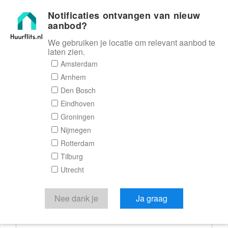
Notificaties ontvangen van nieuw
Huurflits
aanbod?
We gebruiken je locatie om relevant aanbod te
laten zien.
Reactieformulier
Amsterdam
Arnhem
Huurflits
Den Bosch
Eindhoven
Groningen
Nijmegen
Verstuur je bericht
Rotterdam
Tilburg
Door een bericht te sturen kom je in contact met de
Utrecht
aanbieder of makelaar van de woning.
Je reactie
Nee dank je
Ja graag