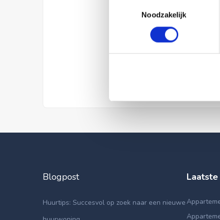
Toestemmingsselectie
Noodzakelijk
Blogpost
Laatste
Apparteme
Huurtips: Succesvol op zoek naar een nieuwe
Appartemen
huurwoning