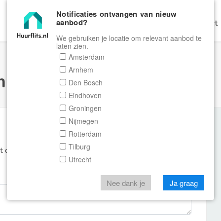
Notificaties ontvangen van nieuw
aanbod?
Home
Zoeken
Gratis Verhuren
Contact
We gebruiken je locatie om relevant aanbod te
laten zien.
Amsterdam
Arnhem
ulier Huurflits
Den Bosch
Eindhoven
Groningen
Nijmegen
Rotterdam
Tilburg
et de aanbieder of makelaar van de woning.
Utrecht
Nee dank je
Ja graag