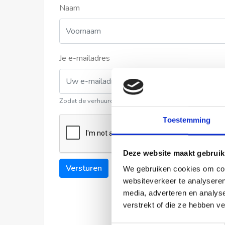
Naam
Je e-mailadres
Zodat de verhuurder contact met u kan opnemen
Toestemming
Deze website maakt gebruik
Versturen
We gebruiken cookies om cont
websiteverkeer te analyseren
media, adverteren en analys
verstrekt of die ze hebben v