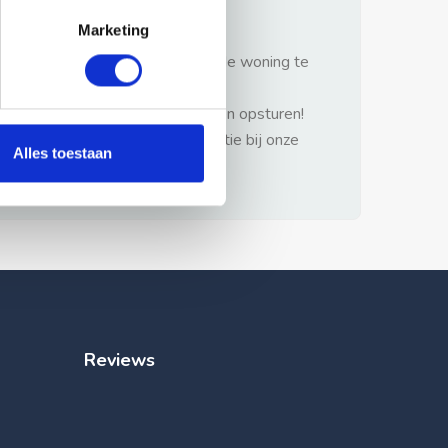
gezonde verstand.
Marketing
1: Nooit vooraf betalen zonder de woning te
hebben gezien.
2: Geen persoonlijke documenten opsturen!
3: Meld bij misbruik de advertentie bij onze
Alles toestaan
klantenservice.
Reviews