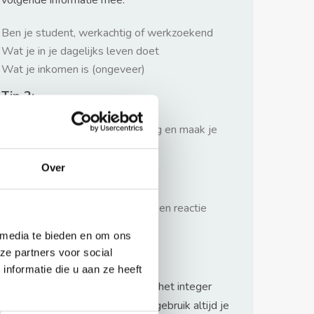
volgende informatie mee:
Ben je student, werkachtig of werkzoekend
Wat je in je dagelijks leven doet
Wat je inkomen is (ongeveer)
Tip 2:
Wees beleefd, niet te langdradig en maak je
verhaal kort
Over
Tip 3:
Wacht niet met reageren. Snel een reactie
sturen geeft je meer kans.
 media te bieden en om ons
Waarschuwing
ze partners voor social
nformatie die u aan ze heeft
Huurflits hecht veel waarde aan het integer
handelen van verhuurders maar gebruik altijd je