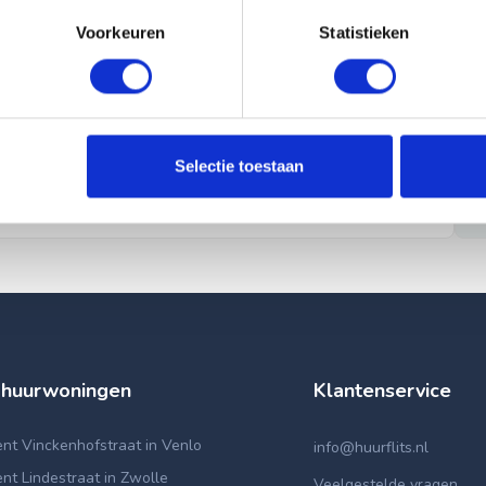
Voorkeuren
Statistieken
Selectie toestaan
 huurwoningen
Klantenservice
nt Vinckenhofstraat in Venlo
info@huurflits.nl
t Lindestraat in Zwolle
Veelgestelde vragen