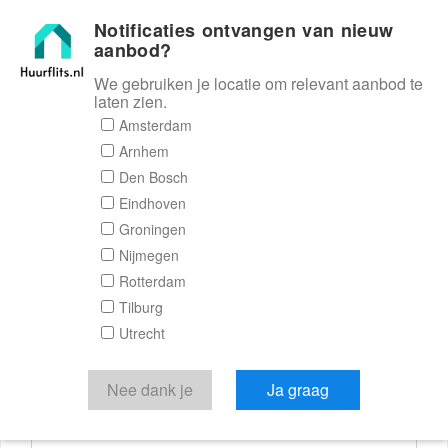
Notificaties ontvangen van nieuw
Huurflits
aanbod?
We gebruiken je locatie om relevant aanbod te
laten zien.
Reactieformulier
Amsterdam
Arnhem
Huurflits
Den Bosch
Eindhoven
Groningen
Nijmegen
Verstuur je bericht
Rotterdam
Tilburg
Door een bericht te sturen kom je in contact met de
Utrecht
aanbieder of makelaar van de woning.
Je reactie
Nee dank je
Ja graag