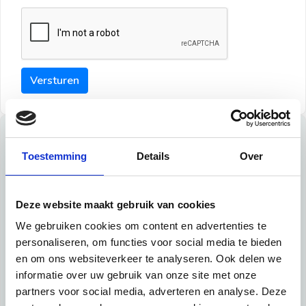
Versturen
Tips
Toestemming
Details
Over
Maak een goede indruk bij de verhuurder met deze tips:
Tip 1:
Deze website maakt gebruik van cookies
We gebruiken cookies om content en advertenties te
Schrijf een duidelijke introductie en geef de volgende
personaliseren, om functies voor social media te bieden
informatie mee:
en om ons websiteverkeer te analyseren. Ook delen we
informatie over uw gebruik van onze site met onze
Ben je student, werkachtig of werkzoekend
partners voor social media, adverteren en analyse. Deze
Wat je in je dagelijks leven doet