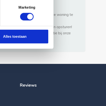
gezonde verstand.
Marketing
1: Nooit vooraf betalen zonder de woning te
hebben gezien.
2: Geen persoonlijke documenten opsturen!
3: Meld bij misbruik de advertentie bij onze
Alles toestaan
klantenservice.
Reviews