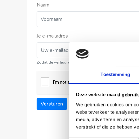
Naam
Je e-mailadres
Zodat de verhuurder contact met u kan opnemen
Toestemming
Deze website maakt gebruik
Versturen
We gebruiken cookies om cont
websiteverkeer te analyseren
media, adverteren en analys
verstrekt of die ze hebben v