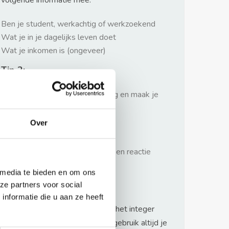
volgende informatie mee:
Ben je student, werkachtig of werkzoekend
Wat je in je dagelijks leven doet
Wat je inkomen is (ongeveer)
Tip 2:
Wees beleefd, niet te langdradig en maak je
verhaal kort
Over
Tip 3:
Wacht niet met reageren. Snel een reactie
sturen geeft je meer kans.
 media te bieden en om ons
Waarschuwing
ze partners voor social
nformatie die u aan ze heeft
Huurflits hecht veel waarde aan het integer
handelen van verhuurders maar gebruik altijd je