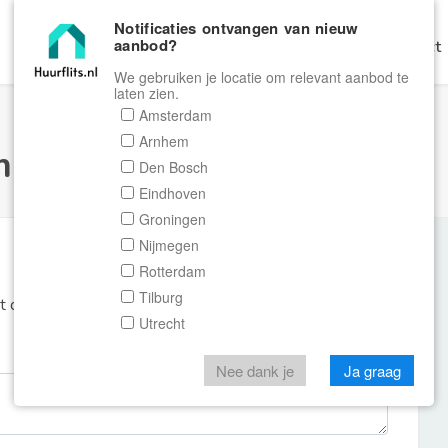
Notificaties ontvangen van nieuw
aanbod?
Home
Zoeken
Gratis Verhuren
Contact
We gebruiken je locatie om relevant aanbod te
laten zien.
Amsterdam
Arnhem
ulier Huurflits
Den Bosch
Eindhoven
Groningen
Nijmegen
Rotterdam
Tilburg
et de aanbieder of makelaar van de woning.
Utrecht
Nee dank je
Ja graag