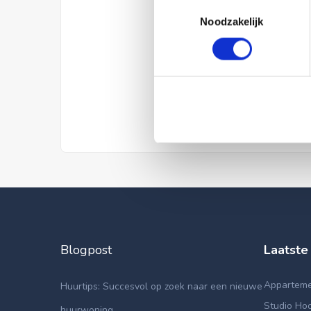
Toestemmingsselectie
Noodzakelijk
Blogpost
Laatste
Appartemen
Huurtips: Succesvol op zoek naar een nieuwe
Studio Hoo
huurwoning