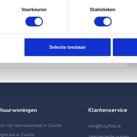
Voorkeuren
Statistieken
Selectie toestaan
 huurwoningen
Klantenservice
t Van Ittersumstraat in Zwolle
info@huurflits.nl
gstraat in Zwolle
Veelgestelde vragen