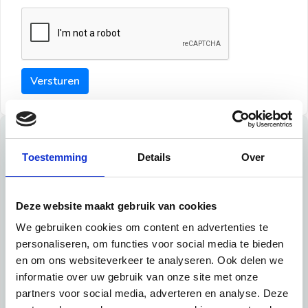
Versturen
Tips
Toestemming
Details
Over
Maak een goede indruk bij de verhuurder met deze tips:
Tip 1:
Deze website maakt gebruik van cookies
We gebruiken cookies om content en advertenties te
Schrijf een duidelijke introductie en geef de volgende
personaliseren, om functies voor social media te bieden
informatie mee:
en om ons websiteverkeer te analyseren. Ook delen we
informatie over uw gebruik van onze site met onze
Ben je student, werkachtig of werkzoekend
partners voor social media, adverteren en analyse. Deze
Wat je in je dagelijks leven doet