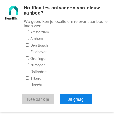
Notificaties ontvangen van nieuw
Huurflits
aanbod?
We gebruiken je locatie om relevant aanbod te
laten zien.
Reactieformulier
Amsterdam
Arnhem
Huurflits
Den Bosch
Eindhoven
Groningen
Nijmegen
Verstuur je bericht
Rotterdam
Tilburg
Door een bericht te sturen kom je in contact met de
Utrecht
aanbieder of makelaar van de woning.
Je reactie
Nee dank je
Ja graag