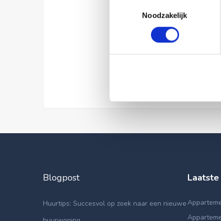
Toestemmingsselectie
Noodzakelijk
Blogpost
Laatste
Apparteme
Huurtips: Succesvol op zoek naar een nieuwe
Apparteme
huurwoning