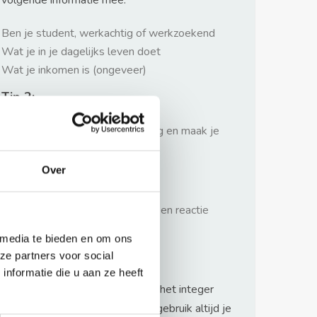
volgende informatie mee:
Ben je student, werkachtig of werkzoekend
Wat je in je dagelijks leven doet
Wat je inkomen is (ongeveer)
Tip 2:
Wees beleefd, niet te langdradig en maak je
verhaal kort
Over
Tip 3:
Wacht niet met reageren. Snel een reactie
sturen geeft je meer kans.
 media te bieden en om ons
Waarschuwing
ze partners voor social
nformatie die u aan ze heeft
Huurflits hecht veel waarde aan het integer
handelen van verhuurders maar gebruik altijd je