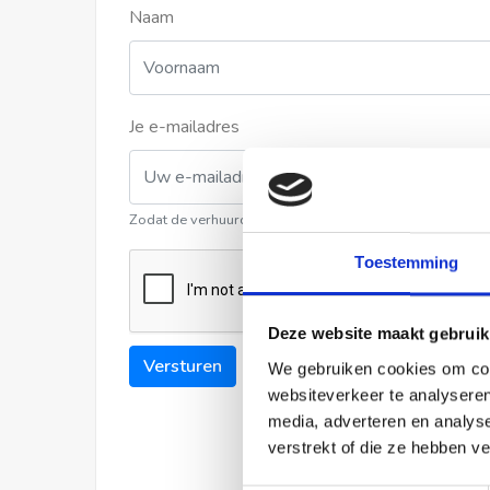
Naam
Je e-mailadres
Zodat de verhuurder contact met u kan opnemen
Toestemming
Deze website maakt gebruik
Versturen
We gebruiken cookies om cont
websiteverkeer te analyseren
media, adverteren en analys
verstrekt of die ze hebben v