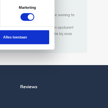
gezonde verstand.
Marketing
1: Nooit vooraf betalen zonder de woning te
hebben gezien.
2: Geen persoonlijke documenten opsturen!
3: Meld bij misbruik de advertentie bij onze
Alles toestaan
klantenservice.
Reviews