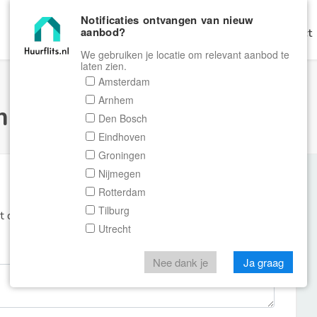
Notificaties ontvangen van nieuw
aanbod?
Home
Zoeken
Gratis Verhuren
Contact
We gebruiken je locatie om relevant aanbod te
laten zien.
Amsterdam
Arnhem
ulier Huurflits
Den Bosch
Eindhoven
Groningen
Nijmegen
Rotterdam
Tilburg
et de aanbieder of makelaar van de woning.
Utrecht
Nee dank je
Ja graag