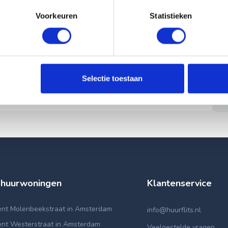
Voorkeuren
Statistieken
Selectie toestaan
 huurwoningen
Klantenservice
nt Molenbeekstraat in Amsterdam
info@huurflits.nl
nt Westerstraat in Amsterdam
Veelgestelde vragen