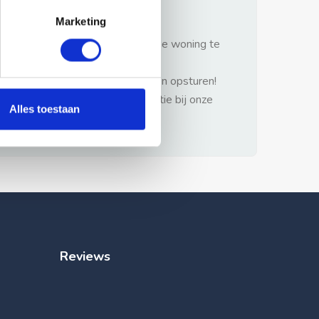
gezonde verstand.
Marketing
1: Nooit vooraf betalen zonder de woning te
hebben gezien.
2: Geen persoonlijke documenten opsturen!
3: Meld bij misbruik de advertentie bij onze
Alles toestaan
klantenservice.
Reviews