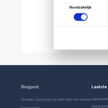
Toestemmingsselectie
Noodzakelijk
Blogpost
Laatste
Appartemen
Huurtips: Succesvol op zoek naar een nieuwe
Apparteme
huurwoning