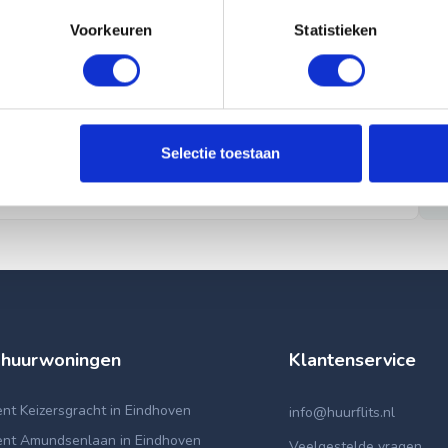
Voorkeuren
Statistieken
Selectie toestaan
 huurwoningen
Klantenservice
t Keizersgracht in Eindhoven
info@huurflits.nl
nt Amundsenlaan in Eindhoven
Veelgestelde vragen