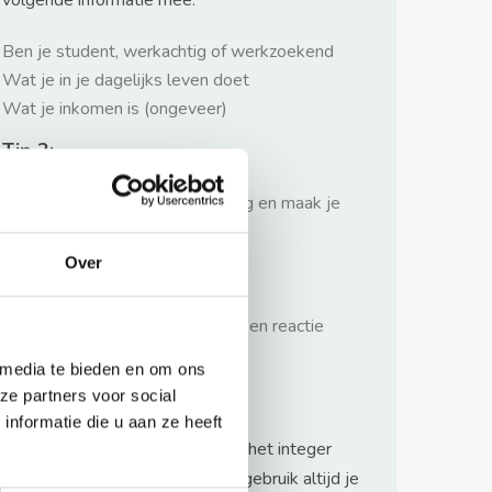
volgende informatie mee:
Ben je student, werkachtig of werkzoekend
Wat je in je dagelijks leven doet
Wat je inkomen is (ongeveer)
Tip 2:
Wees beleefd, niet te langdradig en maak je
verhaal kort
Over
Tip 3:
Wacht niet met reageren. Snel een reactie
sturen geeft je meer kans.
 media te bieden en om ons
Waarschuwing
ze partners voor social
nformatie die u aan ze heeft
Huurflits hecht veel waarde aan het integer
handelen van verhuurders maar gebruik altijd je