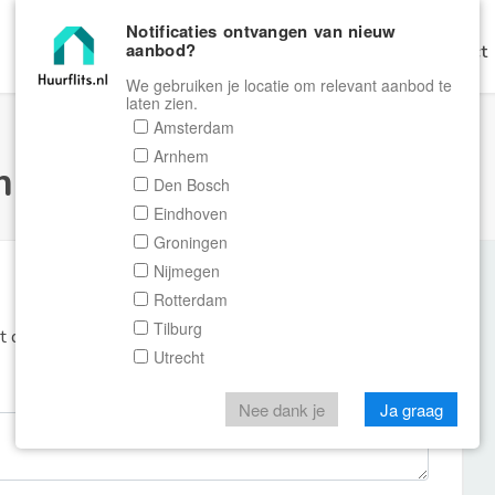
Notificaties ontvangen van nieuw
aanbod?
Home
Zoeken
Gratis Verhuren
Contact
We gebruiken je locatie om relevant aanbod te
laten zien.
Amsterdam
Arnhem
ulier Huurflits
Den Bosch
Eindhoven
Groningen
Nijmegen
Rotterdam
Tilburg
et de aanbieder of makelaar van de woning.
Utrecht
Nee dank je
Ja graag