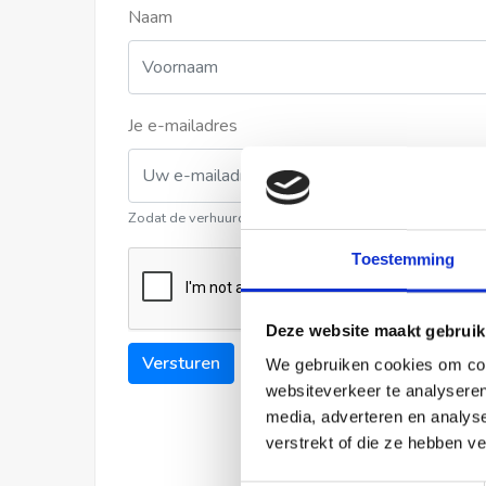
Naam
Je e-mailadres
Zodat de verhuurder contact met u kan opnemen
Toestemming
Deze website maakt gebruik
Versturen
We gebruiken cookies om cont
websiteverkeer te analyseren
media, adverteren en analys
verstrekt of die ze hebben v