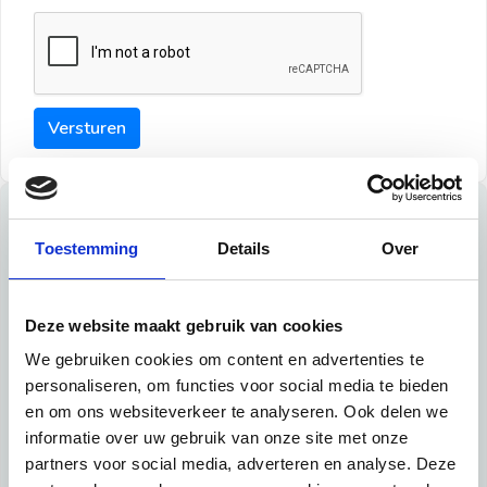
Versturen
Tips
Toestemming
Details
Over
Maak een goede indruk bij de verhuurder met deze tips:
Tip 1:
Deze website maakt gebruik van cookies
We gebruiken cookies om content en advertenties te
Schrijf een duidelijke introductie en geef de volgende
personaliseren, om functies voor social media te bieden
informatie mee:
en om ons websiteverkeer te analyseren. Ook delen we
informatie over uw gebruik van onze site met onze
Ben je student, werkachtig of werkzoekend
partners voor social media, adverteren en analyse. Deze
Wat je in je dagelijks leven doet