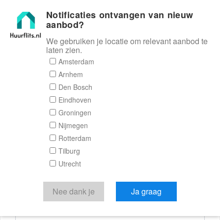
Notificaties ontvangen van nieuw
Huurflits
aanbod?
We gebruiken je locatie om relevant aanbod te
laten zien.
Reactieformulier
Amsterdam
Arnhem
Huurflits
Den Bosch
Eindhoven
Groningen
Nijmegen
Verstuur je bericht
Rotterdam
Tilburg
Door een bericht te sturen kom je in contact met de
Utrecht
aanbieder of makelaar van de woning.
Je reactie
Nee dank je
Ja graag