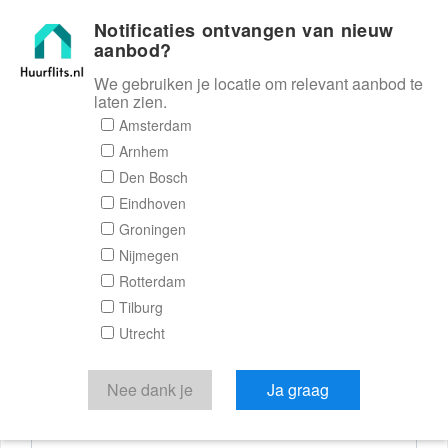
Notificaties ontvangen van nieuw
Huurflits
aanbod?
We gebruiken je locatie om relevant aanbod te
laten zien.
Reactieformulier
Amsterdam
Arnhem
Huurflits
Den Bosch
Eindhoven
Groningen
Nijmegen
Verstuur je bericht
Rotterdam
Tilburg
Door een bericht te sturen kom je in contact met de
Utrecht
aanbieder of makelaar van de woning.
Je reactie
Nee dank je
Ja graag