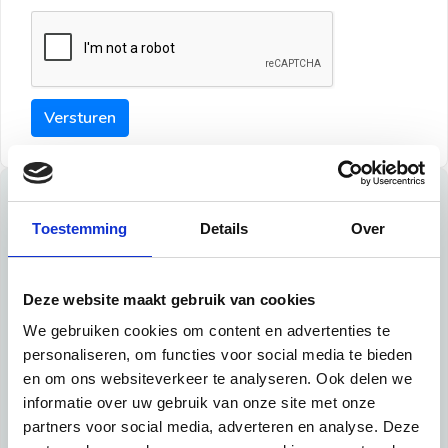
Versturen
Tips
Toestemming
Details
Over
Maak een goede indruk bij de verhuurder met deze tips:
Tip 1:
Deze website maakt gebruik van cookies
We gebruiken cookies om content en advertenties te
Schrijf een duidelijke introductie en geef de volgende
personaliseren, om functies voor social media te bieden
informatie mee:
en om ons websiteverkeer te analyseren. Ook delen we
informatie over uw gebruik van onze site met onze
Ben je student, werkachtig of werkzoekend
partners voor social media, adverteren en analyse. Deze
Wat je in je dagelijks leven doet