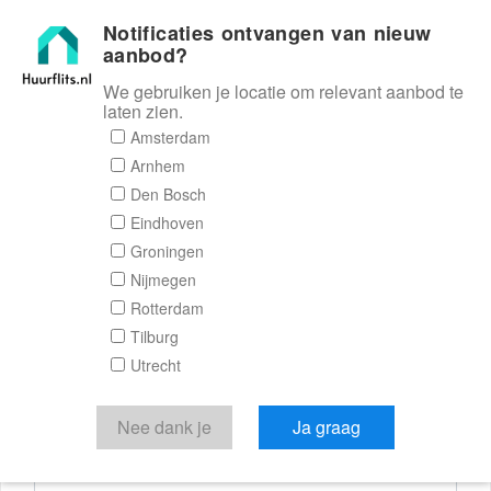
Notificaties ontvangen van nieuw
Huurflits
aanbod?
We gebruiken je locatie om relevant aanbod te
laten zien.
Reactieformulier
Amsterdam
Arnhem
Huurflits
Den Bosch
Eindhoven
Groningen
Nijmegen
Verstuur je bericht
Rotterdam
Tilburg
Door een bericht te sturen kom je in contact met de
Utrecht
aanbieder of makelaar van de woning.
Je reactie
Nee dank je
Ja graag