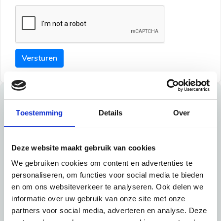
Versturen
Tips
Toestemming
Details
Over
Maak een goede indruk bij de verhuurder met deze tips:
Tip 1:
Deze website maakt gebruik van cookies
We gebruiken cookies om content en advertenties te
Schrijf een duidelijke introductie en geef de volgende
personaliseren, om functies voor social media te bieden
informatie mee:
en om ons websiteverkeer te analyseren. Ook delen we
informatie over uw gebruik van onze site met onze
Ben je student, werkachtig of werkzoekend
partners voor social media, adverteren en analyse. Deze
Wat je in je dagelijks leven doet