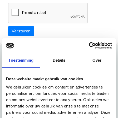
Versturen
Tips
Toestemming
Details
Over
Maak een goede indruk bij de verhuurder met deze tips:
Tip 1:
Deze website maakt gebruik van cookies
We gebruiken cookies om content en advertenties te
Schrijf een duidelijke introductie en geef de volgende
personaliseren, om functies voor social media te bieden
informatie mee:
en om ons websiteverkeer te analyseren. Ook delen we
informatie over uw gebruik van onze site met onze
Ben je student, werkachtig of werkzoekend
partners voor social media, adverteren en analyse. Deze
Wat je in je dagelijks leven doet