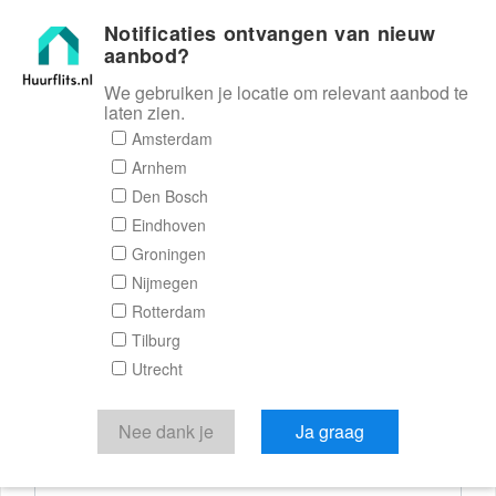
Notificaties ontvangen van nieuw
Huurflits
aanbod?
We gebruiken je locatie om relevant aanbod te
laten zien.
Reactieformulier
Amsterdam
Arnhem
Huurflits
Den Bosch
Eindhoven
Groningen
Nijmegen
Verstuur je bericht
Rotterdam
Tilburg
Door een bericht te sturen kom je in contact met de
Utrecht
aanbieder of makelaar van de woning.
Je reactie
Nee dank je
Ja graag