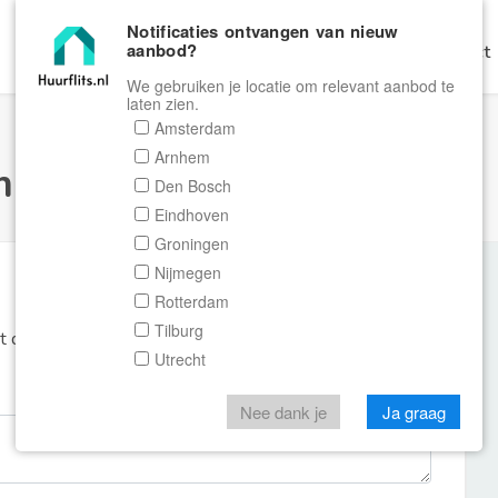
Notificaties ontvangen van nieuw
aanbod?
Home
Zoeken
Gratis Verhuren
Contact
We gebruiken je locatie om relevant aanbod te
laten zien.
Amsterdam
Arnhem
ulier Huurflits
Den Bosch
Eindhoven
Groningen
Nijmegen
Rotterdam
Tilburg
et de aanbieder of makelaar van de woning.
Utrecht
Nee dank je
Ja graag