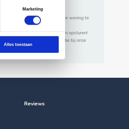
gezonde verstand.
Marketing
1: Nooit vooraf betalen zonder de woning te
hebben gezien.
2: Geen persoonlijke documenten opsturen!
3: Meld bij misbruik de advertentie bij onze
Alles toestaan
klantenservice.
Reviews