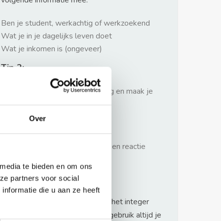
volgende informatie mee:
Ben je student, werkachtig of werkzoekend
Wat je in je dagelijks leven doet
Wat je inkomen is (ongeveer)
Tip 2:
Wees beleefd, niet te langdradig en maak je
verhaal kort
Over
Tip 3:
Wacht niet met reageren. Snel een reactie
sturen geeft je meer kans.
 media te bieden en om ons
Waarschuwing
ze partners voor social
nformatie die u aan ze heeft
Huurflits hecht veel waarde aan het integer
handelen van verhuurders maar gebruik altijd je