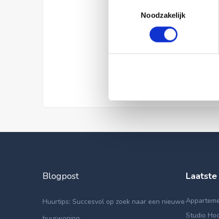
Toestemmingsselectie
Noodzakelijk
Blogpost
Laatste
Appartemen
Huurtips: Succesvol op zoek naar een nieuwe
Studio Hoo
huurwoning