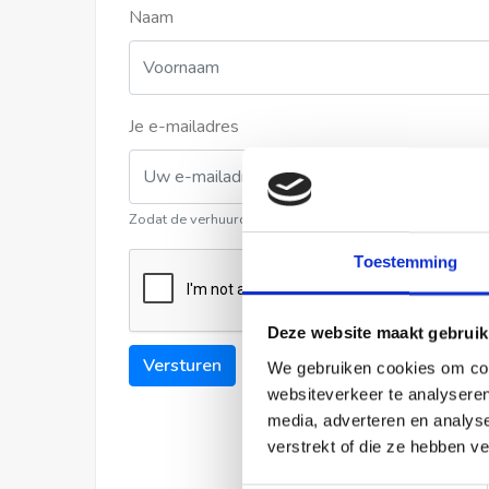
Naam
Je e-mailadres
Zodat de verhuurder contact met u kan opnemen
Toestemming
Deze website maakt gebruik
Versturen
We gebruiken cookies om cont
websiteverkeer te analyseren
media, adverteren en analys
verstrekt of die ze hebben v