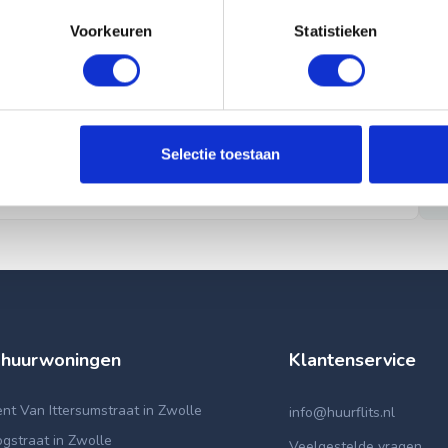
Voorkeuren
Statistieken
Selectie toestaan
 huurwoningen
Klantenservice
t Van Ittersumstraat in Zwolle
info@huurflits.nl
gstraat in Zwolle
Veelgestelde vragen