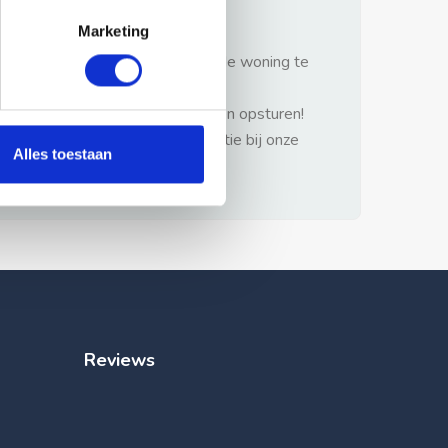
gezonde verstand.
Marketing
1: Nooit vooraf betalen zonder de woning te
hebben gezien.
2: Geen persoonlijke documenten opsturen!
3: Meld bij misbruik de advertentie bij onze
Alles toestaan
klantenservice.
Reviews