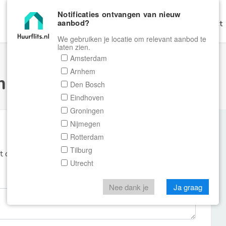
Notificaties ontvangen van nieuw
aanbod?
Home
Zoeken
Gratis Verhuren
Contact
We gebruiken je locatie om relevant aanbod te
laten zien.
Amsterdam
Arnhem
ulier Huurflits
Den Bosch
Eindhoven
Groningen
Nijmegen
Rotterdam
Tilburg
et de aanbieder of makelaar van de woning.
Utrecht
Nee dank je
Ja graag