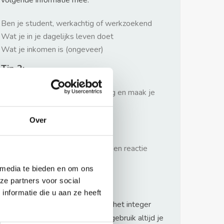
volgende informatie mee:
Ben je student, werkachtig of werkzoekend
Wat je in je dagelijks leven doet
Wat je inkomen is (ongeveer)
Tip 2:
Wees beleefd, niet te langdradig en maak je
verhaal kort
Over
Tip 3:
Wacht niet met reageren. Snel een reactie
sturen geeft je meer kans.
 media te bieden en om ons
Waarschuwing
ze partners voor social
nformatie die u aan ze heeft
Huurflits hecht veel waarde aan het integer
handelen van verhuurders maar gebruik altijd je