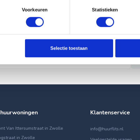
Voorkeuren
Statistieken
Selectie toestaan
 huurwoningen
Klantenservice
t Van Ittersumstraat in Zwolle
info@huurflits.nl
gstraat in Zwolle
Veelgestelde vragen