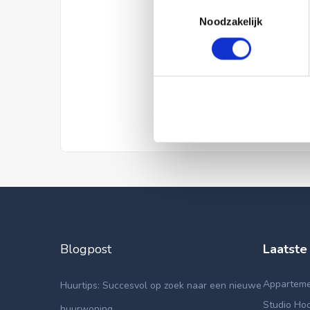
Toestemmingsselectie
Noodzakelijk
Blogpost
Laatste
Appartemen
Huurtips: Succesvol op zoek naar een nieuwe
Studio Hoo
huurwoning