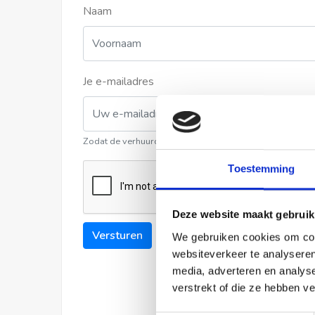
Naam
Je e-mailadres
Zodat de verhuurder contact met u kan opnemen
Toestemming
Deze website maakt gebruik
Versturen
We gebruiken cookies om cont
websiteverkeer te analyseren
media, adverteren en analys
verstrekt of die ze hebben v