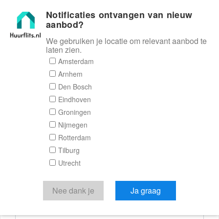
Notificaties ontvangen van nieuw
Huurflits
aanbod?
We gebruiken je locatie om relevant aanbod te
laten zien.
Reactieformulier
Amsterdam
Arnhem
Huurflits
Den Bosch
Eindhoven
Groningen
Nijmegen
Verstuur je bericht
Rotterdam
Tilburg
Door een bericht te sturen kom je in contact met de
Utrecht
aanbieder of makelaar van de woning.
Je reactie
Nee dank je
Ja graag