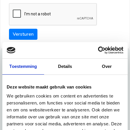
Versturen
Tips
Toestemming
Details
Over
Maak een goede indruk bij de verhuurder met deze tips:
Tip 1:
Deze website maakt gebruik van cookies
We gebruiken cookies om content en advertenties te
Schrijf een duidelijke introductie en geef de volgende
personaliseren, om functies voor social media te bieden
informatie mee:
en om ons websiteverkeer te analyseren. Ook delen we
informatie over uw gebruik van onze site met onze
Ben je student, werkachtig of werkzoekend
partners voor social media, adverteren en analyse. Deze
Wat je in je dagelijks leven doet