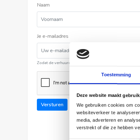
Naam
Je e-mailadres
Zodat de verhuurder contact met u kan opnemen
Toestemming
Deze website maakt gebruik
Versturen
We gebruiken cookies om cont
websiteverkeer te analyseren
media, adverteren en analys
verstrekt of die ze hebben v