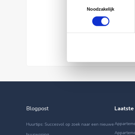
Toestemmingsselectie
Noodzakelijk
Blogpost
Laatste
Appartemen
Huurtips: Succesvol op zoek naar een nieuwe
Apparteme
huurwoning