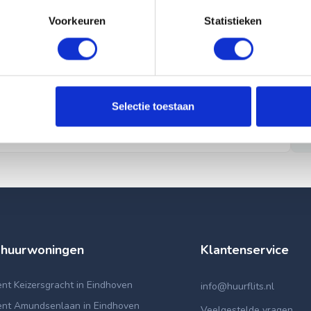
Voorkeuren
Statistieken
Selectie toestaan
 huurwoningen
Klantenservice
t Keizersgracht in Eindhoven
info@huurflits.nl
nt Amundsenlaan in Eindhoven
Veelgestelde vragen