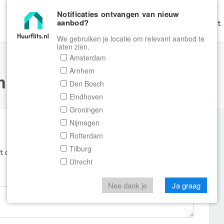
Notificaties ontvangen van nieuw
aanbod?
Home
Zoeken
Gratis Verhuren
Contact
We gebruiken je locatie om relevant aanbod te
laten zien.
Amsterdam
Arnhem
ulier Huurflits
Den Bosch
Eindhoven
Groningen
Nijmegen
Rotterdam
Tilburg
et de aanbieder of makelaar van de woning.
Utrecht
Nee dank je
Ja graag