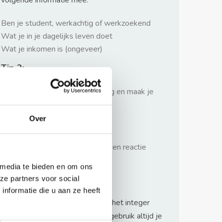
volgende informatie mee:
Ben je student, werkachtig of werkzoekend
Wat je in je dagelijks leven doet
Wat je inkomen is (ongeveer)
Tip 2:
Wees beleefd, niet te langdradig en maak je
verhaal kort
Over
Tip 3:
Wacht niet met reageren. Snel een reactie
sturen geeft je meer kans.
 media te bieden en om ons
Waarschuwing
ze partners voor social
nformatie die u aan ze heeft
Huurflits hecht veel waarde aan het integer
handelen van verhuurders maar gebruik altijd je