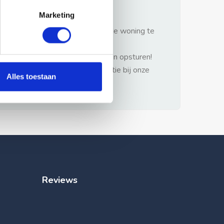
gezonde verstand.
Marketing
1: Nooit vooraf betalen zonder de woning te
hebben gezien.
2: Geen persoonlijke documenten opsturen!
3: Meld bij misbruik de advertentie bij onze
Alles toestaan
klantenservice.
Reviews