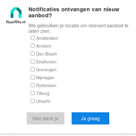
Notificaties ontvangen van nieuw
Huurflits
aanbod?
We gebruiken je locatie om relevant aanbod te
laten zien.
Reactieformulier
Amsterdam
Arnhem
Huurflits
Den Bosch
Eindhoven
Groningen
Nijmegen
Verstuur je bericht
Rotterdam
Tilburg
Door een bericht te sturen kom je in contact met de
Utrecht
aanbieder of makelaar van de woning.
Je reactie
Nee dank je
Ja graag