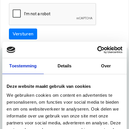
Versturen
Tips
Toestemming
Details
Over
Maak een goede indruk bij de verhuurder met deze tips:
Tip 1:
Deze website maakt gebruik van cookies
We gebruiken cookies om content en advertenties te
Schrijf een duidelijke introductie en geef de volgende
personaliseren, om functies voor social media te bieden
informatie mee:
en om ons websiteverkeer te analyseren. Ook delen we
informatie over uw gebruik van onze site met onze
Ben je student, werkachtig of werkzoekend
partners voor social media, adverteren en analyse. Deze
Wat je in je dagelijks leven doet