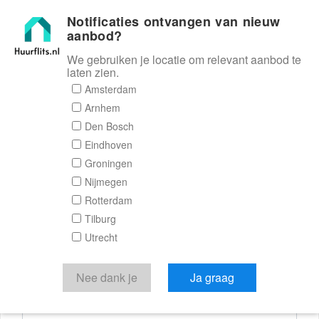
Notificaties ontvangen van nieuw
Huurflits
aanbod?
We gebruiken je locatie om relevant aanbod te
laten zien.
Reactieformulier
Amsterdam
Arnhem
Huurflits
Den Bosch
Eindhoven
Groningen
Nijmegen
Verstuur je bericht
Rotterdam
Tilburg
Door een bericht te sturen kom je in contact met de
Utrecht
aanbieder of makelaar van de woning.
Je reactie
Nee dank je
Ja graag