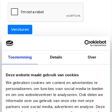
Versturen
Tips
Toestemming
Details
Over
Maak een goede indruk bij de verhuurder met deze tips:
Tip 1:
Deze website maakt gebruik van cookies
We gebruiken cookies om content en advertenties te
Schrijf een duidelijke introductie en geef de volgende
personaliseren, om functies voor social media te bieden
informatie mee:
en om ons websiteverkeer te analyseren. Ook delen we
informatie over uw gebruik van onze site met onze
Ben je student, werkachtig of werkzoekend
partners voor social media, adverteren en analyse. Deze
Wat je in je dagelijks leven doet