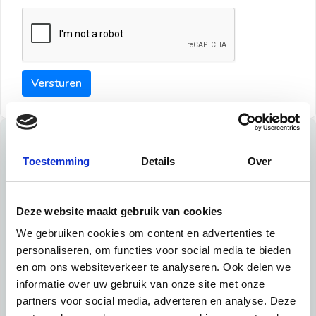
Versturen
Tips
Toestemming
Details
Over
Maak een goede indruk bij de verhuurder met deze tips:
Tip 1:
Deze website maakt gebruik van cookies
We gebruiken cookies om content en advertenties te
Schrijf een duidelijke introductie en geef de volgende
personaliseren, om functies voor social media te bieden
informatie mee:
en om ons websiteverkeer te analyseren. Ook delen we
informatie over uw gebruik van onze site met onze
Ben je student, werkachtig of werkzoekend
partners voor social media, adverteren en analyse. Deze
Wat je in je dagelijks leven doet