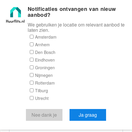
Notificaties ontvangen van nieuw
Huurflits
aanbod?
We gebruiken je locatie om relevant aanbod te
laten zien.
Reactieformulier
Amsterdam
Arnhem
Huurflits
Den Bosch
Eindhoven
Groningen
Nijmegen
Verstuur je bericht
Rotterdam
Tilburg
Door een bericht te sturen kom je in contact met de
Utrecht
aanbieder of makelaar van de woning.
Je reactie
Nee dank je
Ja graag