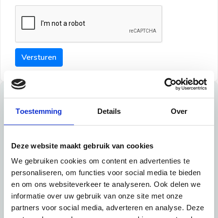
Versturen
Tips
Toestemming
Details
Over
Maak een goede indruk bij de verhuurder met deze tips:
Tip 1:
Deze website maakt gebruik van cookies
We gebruiken cookies om content en advertenties te
Schrijf een duidelijke introductie en geef de volgende
personaliseren, om functies voor social media te bieden
informatie mee:
en om ons websiteverkeer te analyseren. Ook delen we
informatie over uw gebruik van onze site met onze
Ben je student, werkachtig of werkzoekend
partners voor social media, adverteren en analyse. Deze
Wat je in je dagelijks leven doet