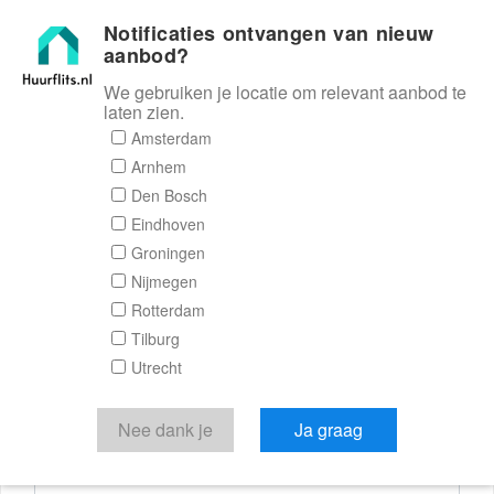
Notificaties ontvangen van nieuw
Huurflits
aanbod?
We gebruiken je locatie om relevant aanbod te
laten zien.
Reactieformulier
Amsterdam
Arnhem
Huurflits
Den Bosch
Eindhoven
Groningen
Nijmegen
Verstuur je bericht
Rotterdam
Tilburg
Door een bericht te sturen kom je in contact met de
Utrecht
aanbieder of makelaar van de woning.
Je reactie
Nee dank je
Ja graag