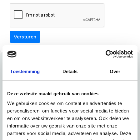
Versturen
Tips
Toestemming
Details
Over
Maak een goede indruk bij de verhuurder met deze tips:
Tip 1:
Deze website maakt gebruik van cookies
We gebruiken cookies om content en advertenties te
Schrijf een duidelijke introductie en geef de volgende
personaliseren, om functies voor social media te bieden
informatie mee:
en om ons websiteverkeer te analyseren. Ook delen we
informatie over uw gebruik van onze site met onze
Ben je student, werkachtig of werkzoekend
partners voor social media, adverteren en analyse. Deze
Wat je in je dagelijks leven doet